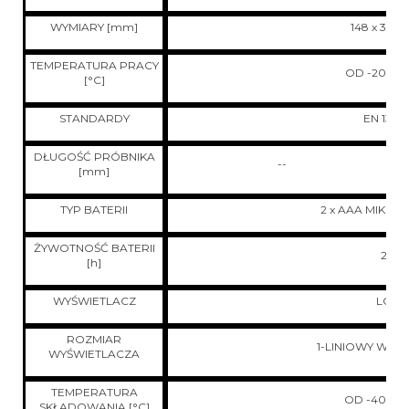
WYMIARY [mm]
148 x 34,4 
TEMPERATURA PRACY
OD -20 DO
[°C]
STANDARDY
EN 1348
DŁUGOŚĆ PRÓBNIKA
--
[mm]
TYP BATERII
2 x AAA MIKRO
ŻYWOTNOŚĆ BATERII
20
[h]
WYŚWIETLACZ
LCD
ROZMIAR
1-LINIOWY WYŚ
WYŚWIETLACZA
TEMPERATURA
OD -40 DO
SKŁADOWANIA [°C]