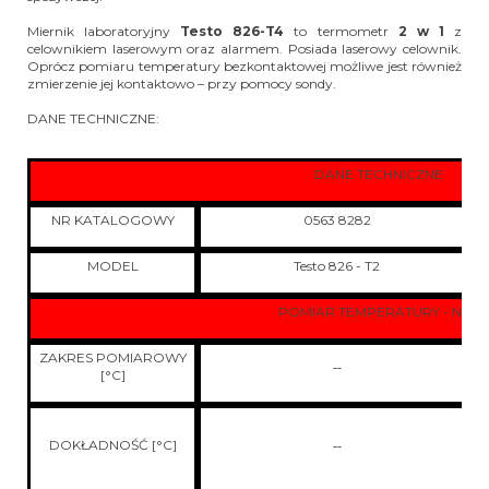
Miernik laboratoryjny
Testo 826-T4
to termometr
2 w 1
z
celownikiem laserowym oraz alarmem. Posiada laserowy celownik.
Oprócz pomiaru temperatury bezkontaktowej możliwe jest również
zmierzenie jej kontaktowo – przy pomocy sondy.
DANE TECHNICZNE:
DANE TECHNICZNE
NR KATALOGOWY
0563 8282
MODEL
Testo 826 - T2
POMIAR TEMPERATURY - NTC
ZAKRES POMIAROWY
--
[°C]
DOKŁADNOŚĆ [°C]
--