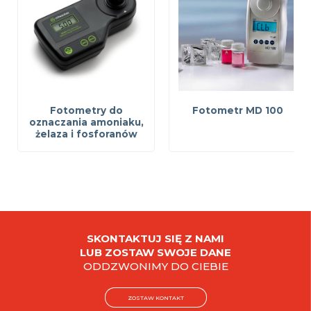
Fotometry do
Fotometr MD 100
oznaczania amoniaku,
żelaza i fosforanów
SKONTAKTUJ SIĘ Z NAMI
LUB ZOSTAW SWOJE DANE
ODDZWONIMY DO CIEBIE
ZOSTAW KONTAKT