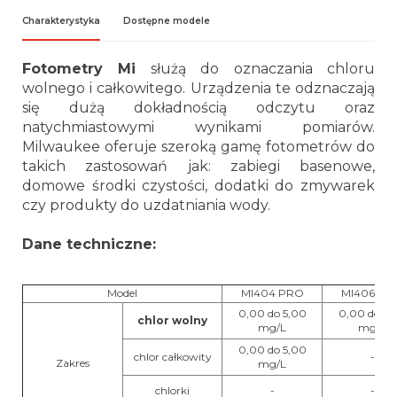
Charakterystyka
Dostępne modele
Fotometry Mi
służą do oznaczania chloru
wolnego i całkowitego. Urządzenia te odznaczają
się dużą dokładnością odczytu oraz
natychmiastowymi wynikami pomiarów.
Milwaukee oferuje szeroką gamę fotometrów do
takich zastosowań jak: zabiegi basenowe,
domowe środki czystości, dodatki do zmywarek
czy produkty do uzdatniania wody.
Dane techniczne:
Model
MI404 PRO
MI406 PR
0,00 do 5,00
0,00 do 5,
chlor wolny
mg/L
mg/L
0,00 do 5,00
chlor całkowity
-
Zakres
mg/L
chlorki
-
-