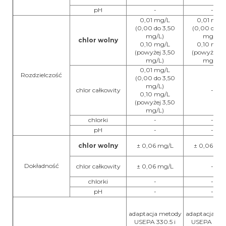
pH
-
-
0,01 mg/L
0,01 mg/
(0,00 do 3,50
(0,00 do 3,
mg/L)
mg/L)
chlor wolny
0,10 mg/L
0,10 mg/
(powyżej 3,50
(powyżej 3,
mg/L)
mg/L)
0,01 mg/L
Rozdzielczość
(0,00 do 3,50
mg/L)
chlor całkowity
-
0,10 mg/L
(powyżej 3,50
mg/L)
chlorki
-
-
pH
-
-
chlor wolny
± 0,06 mg/L
± 0,06 mg
Dokładność
chlor całkowity
± 0,06 mg/L
-
chlorki
-
-
pH
-
-
adaptacja metody
adaptacja me
USEPA 330.5 i
USEPA 330.