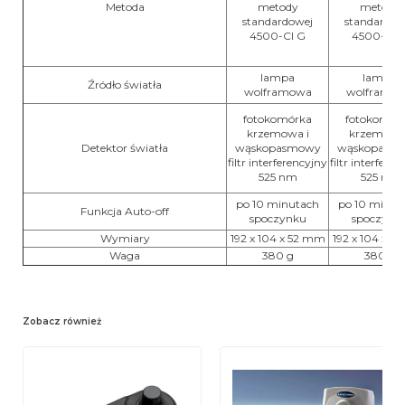
Metoda
metody
metody
standardowej
standardow
4500-Cl G
4500-Cl 
lampa
lampa
Źródło światła
wolframowa
wolframo
fotokomórka
fotokomór
krzemowa i
krzemowa 
Detektor światła
wąskopasmowy
wąskopasm
filtr interferencyjny
filtr interfere
525 nm
525 nm
po 10 minutach
po 10 minut
Funkcja Auto-off
spoczynku
spoczynk
Wymiary
192 x 104 x 52 mm
192 x 104 x 5
Waga
380 g
380 g
Zobacz również