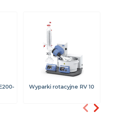
E200-
Wyparki rotacyjne RV 10
Wypark