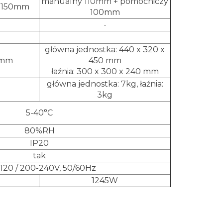
manualny 110mm + pomocniczy
m 150mm
100mm
-
główna jednostka: 440 x 320 x
 mm
450 mm
łaźnia: 300 x 300 x 240 mm
główna jednostka: 7kg, łaźnia:
3kg
5-40°C
80%RH
IP20
tak
120 / 200-240V, 50/60Hz
1245W