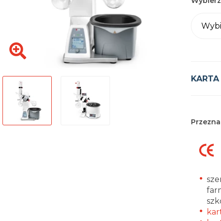
Wybierz
Wybi
KARTA
Przezna
sze
far
szk
kar