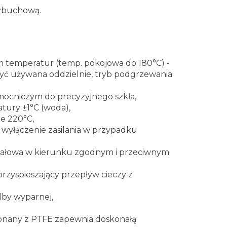
wybuchową.
em temperatur (temp. pokojowa do 180°C) -
być używana oddzielnie, tryb podgrzewania
ocniczym do precyzyjnego szkła,
tury ±1°C (woda),
e 220°C,
wyłączenie zasilania w przypadku
erwałowa w kierunku zgodnym i przeciwnym
 przyspieszający przepływ cieczy z
by wyparnej,
onany z PTFE zapewnia doskonałą