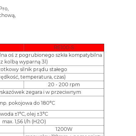
Pro,
chową,
RE100-S
lna oś z pogrubionego szkła kompatybilna
z kolbą wyparną 3l)
otkowy silnik prądu stałego
ędkość, temperatura, czas)
20 - 200 rpm
skazówek zegara i w przeciwnym
mp. pokojowa do 180°C
woda ±1°C, olej ±3°C
max. 1,56 l/h (H2O)
1200W