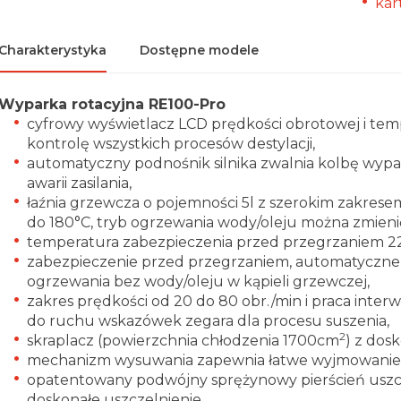
kar
Charakterystyka
Dostępne modele
Wyparka rotacyjna RE100-Pro
cyfrowy wyświetlacz LCD prędkości obrotowej i tem
kontrolę wszystkich procesów destylacji,
automatyczny podnośnik silnika zwalnia kolbę wypa
awarii zasilania,
łaźnia grzewcza o pojemności 5l z szerokim zakre
do 180°C, tryb ogrzewania wody/oleju można zmienić
temperatura zabezpieczenia przed przegrzaniem 2
zabezpieczenie przed przegrzaniem, automatyczne 
ogrzewania bez wody/oleju w kąpieli grzewczej,
zakres prędkości od 20 do 80 obr./min i praca int
do ruchu wskazówek zegara dla procesu suszenia,
2
skraplacz (powierzchnia chłodzenia 1700cm
) z dos
mechanizm wysuwania zapewnia łatwe wyjmowanie 
opatentowany podwójny sprężynowy pierścień uszc
doskonałe uszczelnienie,