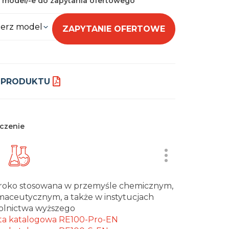
 model/-e do zapytania ofertowego
erz model
ZAPYTANIE OFERTOWE
 PRODUKTU
czenie
roko stosowana w przemyśle chemicznym,
maceutycznym, a także w instytucjach
olnictwa wyższego
ta katalogowa RE100-Pro-EN