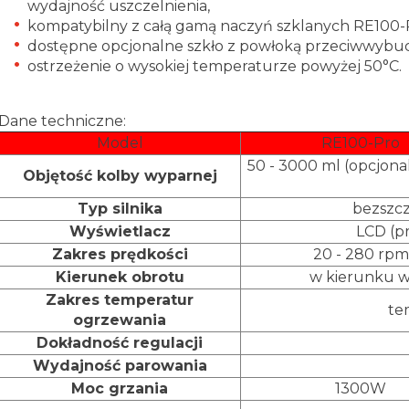
wydajność uszczelnienia,
kompatybilny z całą gamą naczyń szklanych RE100-
dostępne opcjonalne szkło z powłoką przeciwwybu
ostrzeżenie o wysokiej temperaturze powyżej 50°C.
Dane techniczne:
Model
RE100-Pro
50 - 3000 ml (opcjona
Objętość kolby wyparnej
Typ silnika
bezszcz
Wyświetlacz
LCD (pr
Zakres prędkości
20 - 280 rpm
Kierunek obrotu
w kierunku w
Zakres temperatur
te
ogrzewania
Dokładność regulacji
Wydajność parowania
Moc grzania
1300W