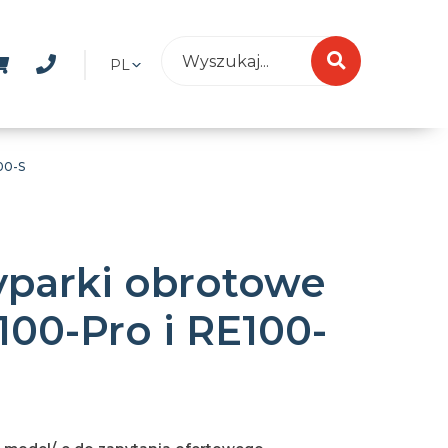
PL
00-S
parki obrotowe
100-Pro i RE100-