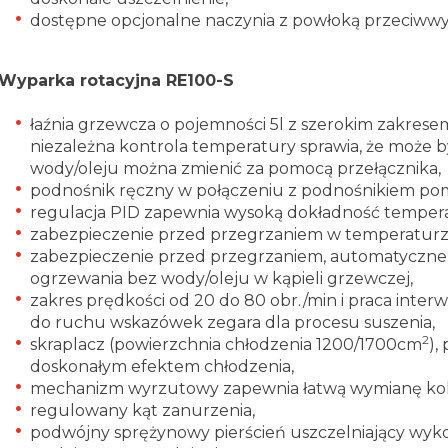
dostępne opcjonalne naczynia z powłoką przeciw
Wyparka rotacyjna RE100-S
łaźnia grzewcza o pojemności 5l z szerokim zakres
niezależna kontrola temperatury sprawia, że może 
wody/oleju można zmienić za pomocą przełącznika,
podnośnik ręczny w połączeniu z podnośnikiem pom
regulacja PID zapewnia wysoką dokładność tempera
zabezpieczenie przed przegrzaniem w temperaturz
zabezpieczenie przed przegrzaniem, automatyczne 
ogrzewania bez wody/oleju w kąpieli grzewczej,
zakres prędkości od 20 do 80 obr./min i praca int
do ruchu wskazówek zegara dla procesu suszenia,
2
skraplacz (powierzchnia chłodzenia 1200/1700cm
),
doskonałym efektem chłodzenia,
mechanizm wyrzutowy zapewnia łatwą wymianę kol
regulowany kąt zanurzenia,
podwójny sprężynowy pierścień uszczelniający wyk