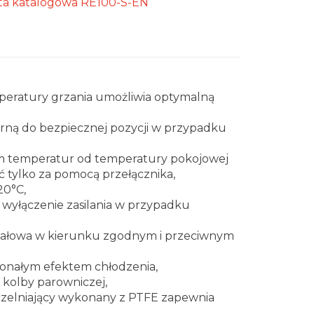
ta katalogowa RE100-S-EN
peratury grzania umożliwia optymalną
rną do bezpiecznej pozycji w przypadku
sem temperatur od temperatury pokojowej
 tylko za pomocą przełącznika,
20°C,
wyłączenie zasilania w przypadku
erwałowa w kierunku zgodnym i przeciwnym
konałym efektem chłodzenia,
kolby parowniczej,
zelniający wykonany z PTFE zapewnia