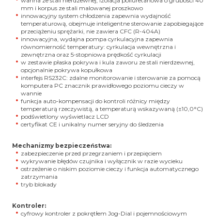
wanna ze stali nierdzewnej, izolacja poliuretanowa o grubości 40
mm i korpus ze stali malowanej proszkowo
innowacyjny system chłodzenia zapewnia wydajność
temperaturową, obejmuje inteligentne sterowanie zapobiegające
przeciążeniu sprężarki, nie zawiera CFC (R-404A)
innowacyjna, wydajna pompa cyrkulacyjna zapewnia
równomierność temperatury: cyrkulacja wewnętrzna i
zewnętrzna oraz 5-stopniowa prędkość cyrkulacji
w zestawie płaska pokrywa i kula zaworu ze stali nierdzewnej,
opcjonalnie pokrywa kopułkowa
interfejs RS232C: zdalne monitorowanie i sterowanie za pomocą
komputera PC znacznik prawidłowego poziomu cieczy w
wannie
funkcja auto-kompensacji do kontroli różnicy między
temperaturą rzeczywistą, a temperaturą wskazywaną (±10,0°C)
podświetlony wyświetlacz LCD
certyfikat CE i unikalny numer seryjny do śledzenia
Mechanizmy bezpieczeństwa:
zabezpieczenie przed przegrzaniem i przepięciem
wykrywanie błędów czujnika i wyłącznik w razie wycieku
ostrzeżenie o niskim poziomie cieczy i funkcja automatycznego
zatrzymania
tryb blokady
Kontroler:
cyfrowy kontroler z pokrętłem Jog-Dial i pojemnościowym