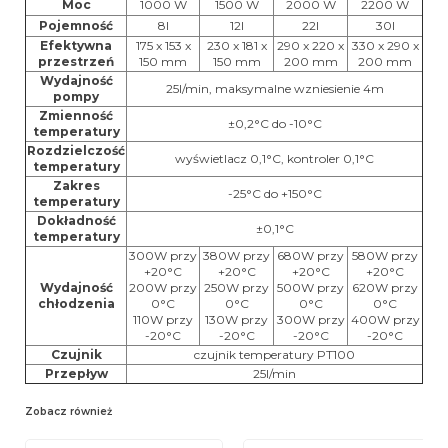
Moc
1000 W
1500 W
2000 W
2200 W
Pojemność
8l
12l
22l
30l
Efektywna
175 x 153 x
230 x 181 x
290 x 220 x
330 x 290 x
przestrzeń
150 mm
150 mm
200 mm
200 mm
Wydajność
25l/min, maksymalne wzniesienie 4m
pompy
Zmienność
±0,2°C do -10°C
temperatury
Rozdzielczość
wyświetlacz 0,1°C, kontroler 0,1°C
temperatury
Zakres
-25°C do +150°C
temperatury
Dokładność
±0,1°C
temperatury
300W przy
380W przy
680W przy
580W przy
+20°C
+20°C
+20°C
+20°C
Wydajność
200W przy
250W przy
500W przy
620W przy
chłodzenia
0°C
0°C
0°C
0°C
110W przy
130W przy
300W przy
400W przy
-20°C
-20°C
-20°C
-20°C
Czujnik
czujnik temperatury PT100
Przepływ
25l/min
Zobacz również