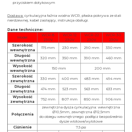
przyciskiem dotykowym
Dostawa:
cyrkulacyjna łaźnia wodna WCR, płaska pokrywa ze stali
nierdzewnej, kabel zasilający, instrukcja obsługi.
Dane techniczne:
WCR-8
WCR-12
WCR-22
WCR-30
Model
230V
230V
230V
230V
Szerokość
175 mm
230 mm
290 mm
330 mm
wewnętrzna
Długość
320 mm
350 mm
390 mm
460 mm
wewnętrzna
Wysokość
150 mm
200 mm
wewnętrzna
Szerokość
330 mm
400 mm
483 mm
494 mm
zewnętrzna
Długość
474 mm
523 mm
563 mm
633 mm
zewnętrzna
Wysokość
752 mm
807 mm
850 mm
906 mm
zewnętrzna
zewnętrzna dysza cyrkulacyjna: wewnętrzna
Ø10,5mm, zewnętrzna Ø12,5mm
Połączenia
do obiegu wewnętrznego: podłącz bezpośrednio
dysze wlotowe/wylotowe
Ciśnienie
7,5 psi