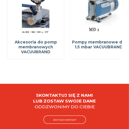
Akcesoria do pomp
Pompy membranowe do
membranowych
1.5 mbar VACUUBRAND
VACUUBRAND
SKONTAKTUJ SIĘ Z NAMI
LUB ZOSTAW SWOJE DANE
ODDZWONIMY DO CIEBIE
ZOSTAW KONTAKT