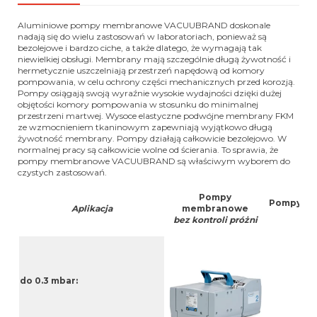
Aluminiowe pompy membranowe VACUUBRAND doskonale
nadają się do wielu zastosowań w laboratoriach, ponieważ są
bezolejowe i bardzo ciche, a także dlatego, że wymagają tak
niewielkiej obsługi.
Membrany mają szczególnie długą żywotność i
hermetycznie uszczelniają przestrzeń napędową od komory
pompowania, w celu ochrony części mechanicznych przed korozją.
Pompy osiągają swoją wyraźnie wysokie wydajności dzięki dużej
objętości komory pompowania w stosunku do minimalnej
przestrzeni martwej.
Wysoce elastyczne podwójne membrany FKM
ze wzmocnieniem tkaninowym zapewniają wyjątkowo długą
żywotność membrany.
Pompy działają całkowicie bezolejowo.
W
normalnej pracy są całkowicie wolne od ścierania.
To sprawia, że
pompy membranowe VACUUBRAND są właściwym wyborem do
czystych zastosowań.
Pompy
Pompy me
Aplikacja
membranowe
bez kontroli próżni
do 0.3 mbar: