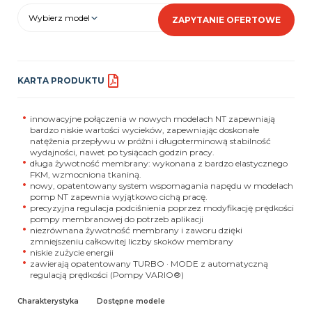
Wybierz model
ZAPYTANIE OFERTOWE
KARTA PRODUKTU
innowacyjne połączenia w nowych modelach NT zapewniają
bardzo niskie wartości wycieków, zapewniając doskonałe
natężenia przepływu w próżni i długoterminową stabilność
wydajności, nawet po tysiącach godzin pracy.
długa żywotność membrany: wykonana z bardzo elastycznego
FKM, wzmocniona tkaniną.
nowy, opatentowany system wspomagania napędu w modelach
pomp NT zapewnia wyjątkowo cichą pracę.
precyzyjna regulacja podciśnienia poprzez modyfikację prędkości
pompy membranowej do potrzeb aplikacji
niezrównana żywotność membrany i zaworu dzięki
zmniejszeniu całkowitej liczby skoków membrany
niskie zużycie energii
zawierają opatentowany TURBO · MODE z automatyczną
regulacją prędkości (Pompy VARIO®)
Charakterystyka
Dostępne modele