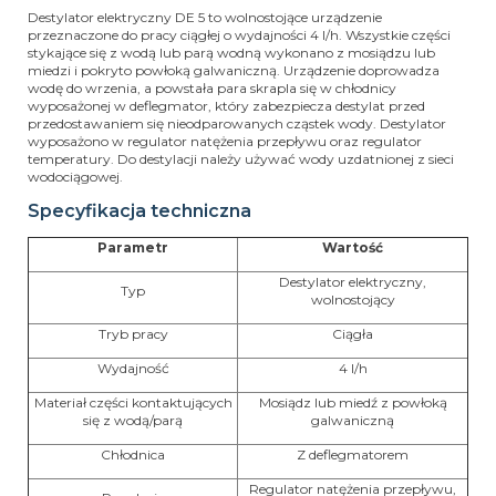
Destylator elektryczny DE 5 to wolnostojące urządzenie
przeznaczone do pracy ciągłej o wydajności 4 l/h. Wszystkie części
stykające się z wodą lub parą wodną wykonano z mosiądzu lub
miedzi i pokryto powłoką galwaniczną. Urządzenie doprowadza
wodę do wrzenia, a powstała para skrapla się w chłodnicy
wyposażonej w deflegmator, który zabezpiecza destylat przed
przedostawaniem się nieodparowanych cząstek wody. Destylator
wyposażono w regulator natężenia przepływu oraz regulator
temperatury. Do destylacji należy używać wody uzdatnionej z sieci
wodociągowej.
Specyfikacja techniczna
Parametr
Wartość
Destylator elektryczny,
Typ
wolnostojący
Tryb pracy
Ciągła
Wydajność
4 l/h
Materiał części kontaktujących
Mosiądz lub miedź z powłoką
się z wodą/parą
galwaniczną
Chłodnica
Z deflegmatorem
Regulator natężenia przepływu,