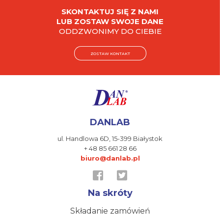
SKONTAKTUJ SIĘ Z NAMI
LUB ZOSTAW SWOJE DANE
ODDZWONIMY DO CIEBIE
ZOSTAW KONTAKT
DANLAB
ul. Handlowa 6D,
15-399 Białystok
+ 48 85 661 28 66
biuro@danlab.pl
Na skróty
Składanie zamówień