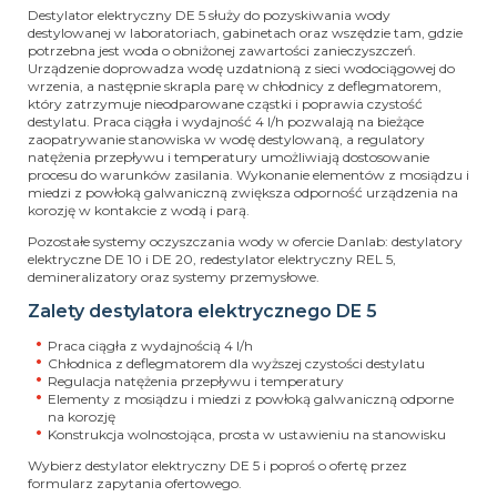
Destylator elektryczny DE 5 służy do pozyskiwania wody
destylowanej w laboratoriach, gabinetach oraz wszędzie tam, gdzie
potrzebna jest woda o obniżonej zawartości zanieczyszczeń.
Urządzenie doprowadza wodę uzdatnioną z sieci wodociągowej do
wrzenia, a następnie skrapla parę w chłodnicy z deflegmatorem,
który zatrzymuje nieodparowane cząstki i poprawia czystość
destylatu. Praca ciągła i wydajność 4 l/h pozwalają na bieżące
zaopatrywanie stanowiska w wodę destylowaną, a regulatory
natężenia przepływu i temperatury umożliwiają dostosowanie
procesu do warunków zasilania. Wykonanie elementów z mosiądzu i
miedzi z powłoką galwaniczną zwiększa odporność urządzenia na
korozję w kontakcie z wodą i parą.
Pozostałe systemy oczyszczania wody w ofercie Danlab: destylatory
elektryczne DE 10 i DE 20, redestylator elektryczny REL 5,
demineralizatory oraz systemy przemysłowe.
Zalety destylatora elektrycznego DE 5
Praca ciągła z wydajnością 4 l/h
Chłodnica z deflegmatorem dla wyższej czystości destylatu
Regulacja natężenia przepływu i temperatury
Elementy z mosiądzu i miedzi z powłoką galwaniczną odporne
na korozję
Konstrukcja wolnostojąca, prosta w ustawieniu na stanowisku
Wybierz destylator elektryczny DE 5 i poproś o ofertę przez
formularz zapytania ofertowego.