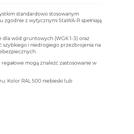
zystkim standardowo stosowanym
 zgodnie z wytycznymi StaWA-R spełniają
ie dla wód gruntowych (WGK 1-3) oraz
ść szybkiego i niedrogiego przezbrojenia na
iebezpiecznych.
 regałowe mogą znaleźć zastosowanie w
 Kolor RAL 500 niebieski lub