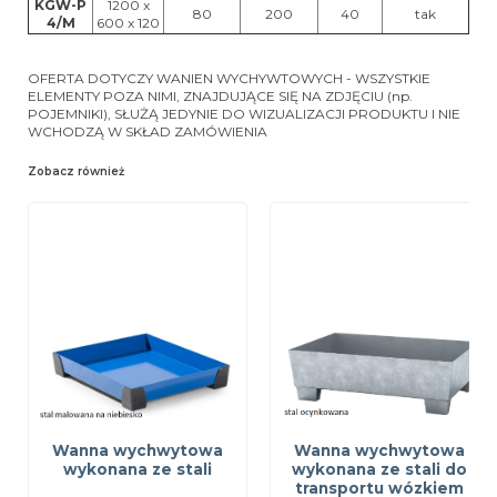
KGW-P
1200 x
80
200
40
tak
4/M
600 x 120
OFERTA DOTYCZY WANIEN WYCHYWTOWYCH - WSZYSTKIE
ELEMENTY POZA NIMI, ZNAJDUJĄCE SIĘ NA ZDJĘCIU (np.
POJEMNIKI), SŁUŻĄ JEDYNIE DO WIZUALIZACJI PRODUKTU I NIE
WCHODZĄ W SKŁAD ZAMÓWIENIA
Zobacz również
Wanna wychwytowa
Wanna wychwytowa
wykonana ze stali
wykonana ze stali do
transportu wózkiem