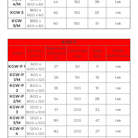
44
150
38
tak
4/M
600 x 60
1850 x
KGW 5
62
150
33
nie
600 x 60
KGW
1850 x
60
150
51
tak
5/M
600 x 60
KGW-P
Pojemność
Wymiary
Ładowność
Waga
Wkład
Model
retencyjna
[mm]
[kg]
[kg]
perforowany
[l]
600 x
KGW-P 1
27
50
11
nie
400 x 120
KGW-P
600 x
26
50
16
tak
1/M
400 x 120
KGW-P
800 x
55
100
19
nie
2
600 x 120
KGW-P
800 x
54
100
28
tak
2/M
600 x 120
KGW-P
1200 x
91
200
32
nie
3
800 x 100
KGW-P
1200 x
89
200
47
tak
3/M
800 x 100
KGW-P
1200 x
82
200
27
nie
4
600 x 120