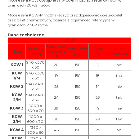
Modele serii KGW dostępne są w pojemnościach retencyjnych w
granicach 20-62 litrów.
Modele serii KGW-P można łączyć oraz dopasować do europalet
oraz palet chemicznych, posiadają pojemność retencyjną w
granicach 27-82 litrów.
Dane techniczne:
KGW
Pojemność
Wymiary
Ładowność
Waga
Wkład
Model
retencyjna
[mm]
[kg]
[kg]
perforowany
[l]
940 x 370
KGW 1
20
150
12
nie
x 60
KGW
940 x 370
19
150
18
tak
1/M
x 60
940 x 470
KGW 2
25
150
14
nie
x 60
KGW
940 x 470
24
150
23
tak
2/M
x 60
1000 x
KGW 3
39
150
19
nie
600 x 70
KGW
1000 x
38
150
29
tak
3/M
600 x 70
1390 x
KGW 4
46
150
25
nie
600 x 60
KGW
1390 x