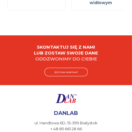
widłowym
SKONTAKTUJ SIĘ Z NAMI
LUB ZOSTAW SWOJE DANE
ODDZWONIMY DO CIEBIE
ZOSTAW KONTAKT
DANLAB
ul. Handlowa 6D,
15-399 Białystok
+ 48 85 661 28 66