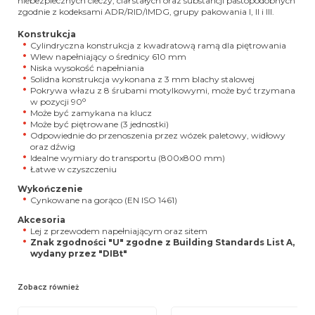
niebezpiecznych cieczy, ciał stałych oraz substancji pastopodobnych
zgodnie z kodeksami ADR/RID/IMDG, grupy pakowania I, II i III.
Konstrukcja
Cylindryczna konstrukcja z kwadratową ramą dla piętrowania
Wlew napełniający o średnicy 610 mm
Niska wysokość napełniania
Solidna konstrukcja wykonana z 3 mm blachy stalowej
Pokrywa włazu z 8 śrubami motylkowymi, może być trzymana
o
w pozycji 90
Może być zamykana na klucz
Może być piętrowane (3 jednostki)
Odpowiednie do przenoszenia przez wózek paletowy, widłowy
oraz dźwig
Idealne wymiary do transportu (800x800 mm)
Łatwe w czyszczeniu
Wykończenie
Cynkowane na gorąco (EN ISO 1461)
Akcesoria
Lej z przewodem napełniającym oraz sitem
Znak zgodności "U" zgodne z Building Standards List A,
wydany przez "DIBt"
Zobacz również