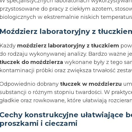
W specjalistycznych laboratoriach wykorzystywa
przystosowane do pracy z ciekłym azotem, stos
biologicznych w ekstremalnie niskich temperatur
Moździerz laboratoryjny z tłuczkie
Każdy
moździerz laboratoryjny z tłuczkiem
powi
do rodzaju wykonywanej analizy. Bardzo ważne jes
tłuczek do moździerza
wykonane były z tego sam
kontaminacji próbki oraz zwiększa trwałość zesta
Odpowiednio dobrany
tłuczek w moździerzu
umo
substancji o różnym stopniu twardości. W praktyc
gładkie oraz rowkowane, które ułatwiają rozcieran
Cechy konstrukcyjne ułatwiające 
proszkami i cieczami