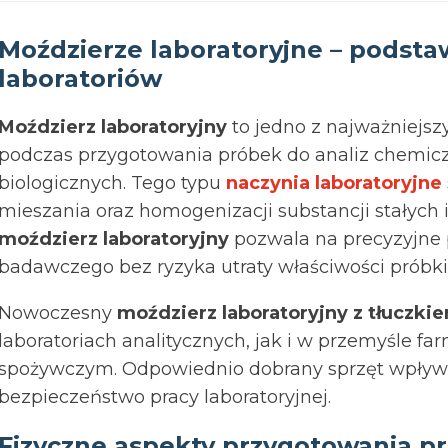
Moździerze laboratoryjne – podst
laboratoriów
Moździerz laboratoryjny
to jedno z najważniejs
podczas przygotowania próbek do analiz chemicz
biologicznych. Tego typu
naczynia laboratoryjne
mieszania oraz homogenizacji substancji stałych i 
moździerz laboratoryjny
pozwala na precyzyjne 
badawczego bez ryzyka utraty właściwości próbki
Nowoczesny
moździerz laboratoryjny z tłuczki
laboratoriach analitycznych, jak i w przemyśle 
spożywczym. Odpowiednio dobrany sprzęt wpływa
bezpieczeństwo pracy laboratoryjnej.
Fizyczne aspekty przygotowania p