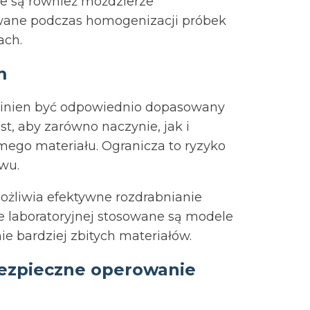
ne są również moździerze
owane podczas homogenizacji próbek
ach.
m
nien być odpowiednio dopasowany
t, aby zarówno naczynie, jak i
ego materiału. Ogranicza to ryzyko
wu.
żliwia efektywne rozdrabnianie
e laboratoryjnej stosowane są modele
ie bardziej zbitych materiałów.
bezpieczne operowanie