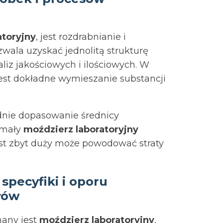
atoryjny
, jest rozdrabnianie i
wala uzyskać jednolitą strukturę
iz jakościowych i ilościowych. W
jest dokładne wymieszanie substancji
ednie dopasowanie średnicy
 mały
moździerz laboratoryjny
ast zbyt duży może powodować straty
pecyfiki i oporu
łów
nany jest
moździerz laboratoryjny
,