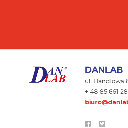
DANLAB
ul. Handlowa 
+ 48 85 661 28
biuro@danlab