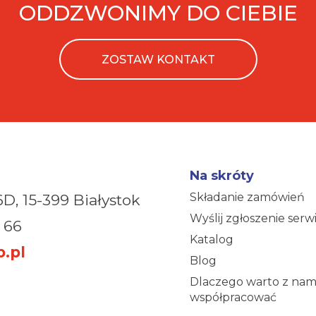
ODDZWONIMY DO CIEBIE
ZOSTAW KONTAKT
Na skróty
Składanie zamówień
6D,
15-399 Białystok
Wyślij zgłoszenie ser
 66
Katalog
.pl
Blog
Dlaczego warto z nam
współpracować