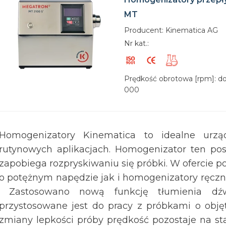
MT
Producent: Kinematica AG
Nr kat.:
Prędkość obrotowa [rpm]: do
000
Homogenizatory Kinematica to idealne urz
rutynowych aplikacjach. Homogenizator ten pos
zapobiega rozpryskiwaniu się próbki. W ofercie
o potężnym napędzie jak i homogenizatory ręczne
Zastosowano nową funkcję tłumienia dźw
przystosowane jest do pracy z próbkami o obję
zmiany lepkości próby prędkość pozostaje na s