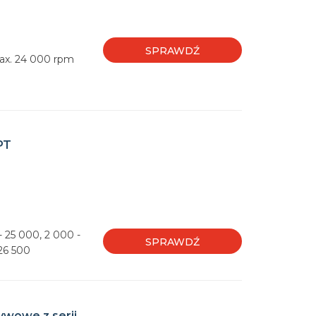
SPRAWDŹ
ax. 24 000 rpm
PT
 25 000, 2 000 -
SPRAWDŹ
26 500
wowe z serii