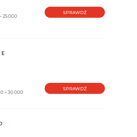
SPRAWDŹ
– 25 000
 E
SPRAWDŹ
00 – 30 000
D