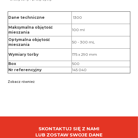
Dane techniczne
1300
Maksymalna objętość
100 ml
mieszania
Optymalna objętość
50 - 300 mL
mieszania
Wymiary torby
175 x 290 mm
Box
500
Nr referencyjny
145 040
Zobacz również
SKONTAKTUJ SIĘ Z NAMI
LUB ZOSTAW SWOJE DANE