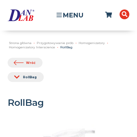
MENU
Strona główna
Przygotowywanie prób
Homogenizatory
Homogenizatory Interscience
RollBag
Wróć
RollBag
RollBag