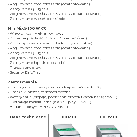
• Regulowana moc mieszania (opatentowana)
• Zamykanie Q-Tight®
• Zdejmowane wiosła Click & Clean® (opatentowane)
• Zatrzymanie wioseł obok siebie
MiniMix® 100 W CC
• Wielofunkcyjny ekran cyfrowy
• Zmienna prędkość (3, 6, 9, 12 uderzeń / sek.)
• Zmienny czas mieszania (1 sek. - 1 godz. Lub ∞)
• Regulowana moc mieszania (opatentowana)
• Zamykanie Q-Tight®
• Zdejmowane wiosła Click & Clean® (opatentowane)
• Zatrzymanie łopatki obok siebie
• Przeszklone drzwi
• Security DripTray
Zastosowanie
• Homogenizacja wszystkich rodzajów próbek do 10 g
• Branża kliniczna, farmaceutyczna
• Weterynaria (biopsja, pobieranie próbek tkanek narządów ...)
• Ekstrakcja molekularna (białka, lipidy, DNA ...)
• Badania toksyn (HPLC, GCMS ...)
Dane techniczne
100 P CC
100 W CC