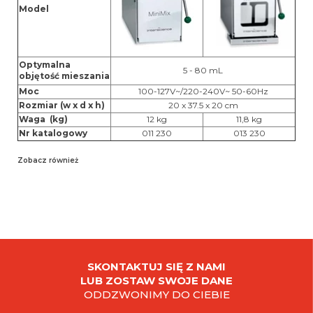
Model
Optymalna
5 - 80 mL
objętość mieszania
Moc
100-127V~/220-240V~ 50-60Hz
Rozmiar (w x d x h)
20 x 37.5 x 20 cm
Waga (kg)
12 kg
11,8 kg
Nr katalogowy
011 230
013 230
Zobacz również
SKONTAKTUJ SIĘ Z NAMI
LUB ZOSTAW SWOJE DANE
ODDZWONIMY DO CIEBIE