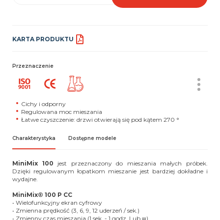
KARTA PRODUKTU
Przeznaczenie
Cichy i odporny
Regulowana moc mieszania
Łatwe czyszczenie: drzwi otwierają się pod kątem 270 °
Charakterystyka
Dostępne modele
MiniMix 100
jest przeznaczony do mieszania małych próbek.
Dzięki regulowanym łopatkom mieszanie jest bardziej dokładne i
wydajne.
MiniMix® 100 P CC
• Wielofunkcyjny ekran cyfrowy
• Zmienna prędkość (3, 6, 9, 12 uderzeń / sek.)
• Zmienny czas mieszania (1 sek. - 1 godz. Lub ∞)