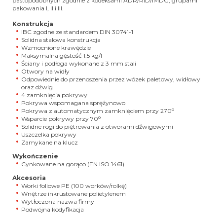
pastopodobnych zgodnie z kodeksami ADR/RID/IMDG, grupami
pakowania I, II i III.
Konstrukcja
IBC zgodne ze standardem DIN 30741-1
Solidna stalowa konstrukcja
Wzmocnione krawędzie
Maksymalna gęstość 1.5 kg/l
Ściany i podłoga wykonane z 3 mm stali
Otwory na widły
Odpowiednie do przenoszenia przez wózek paletowy, widłowy
oraz dźwig
4 zamknięcia pokrywy
Pokrywa wspomagana sprężynowo
o
Pokrywa z automatycznym zamknięciem przy 270
o
Wsparcie pokrywy przy 70
Solidne rogi do piętrowania z otworami dźwigowymi
Uszczelka pokrywy
Zamykane na klucz
Wykończenie
Cynkowane na gorąco (EN ISO 1461)
Akcesoria
Worki foliowe PE (100 worków/rolkę)
Wnętrze inkrustowane polietylenem
Wytłoczona nazwa firmy
Podwójna kodyfikacja