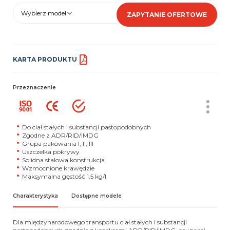
Wybierz model
ZAPYTANIE OFERTOWE
KARTA PRODUKTU
Przeznaczenie
Do ciał stałych i substancji pastopodobnych
Zgodne z ADR/RID/IMDG
Grupa pakowania I, II, III
Uszczelka pokrywy
Solidna stalowa konstrukcja
Wzmocnione krawędzie
Maksymalna gęstość 1.5 kg/l
Charakterystyka
Dostępne modele
Dla międzynarodowego transportu ciał stałych i substancji