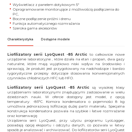
Wyświetlacz z panelem dotykowym 5"
Oprogramowanie monitorujące z
możliwością podłączenia do
PC,
Boczne podłączenie próżni i drenu
Funkcja automatycznego rozmrażania
Szeroka gama akcesoriów
Charakterystyka
Dostępne modele
Liofilizatory serii LyoQuest -85 Arctic
to c
ałkowicie nowe
urządzenie laboratoryjne , które działa na etan i propan, dwa gazy
naturalne, które mają wyjątkowo niski wpływ na środowisko i
sprawiają, że produkt jest przygotowany na nadchodzące i bardzo
rygorystyczne przepisy dotyczące stosowania konwencjonalnych
czynników chłodniczych HFC lub HFO.
Liofilizatory serii LyoQuest -85 Arctic
są wysokiej klasy
urządzeniami laboratoryjnymi znajdującymi zastosowanie w wielu
dziedzinach nauki. W ofercie dostępny jest model, z opcją
o
temperatury: -85
C. Komora kondensatora o pojemności 8 kg
umożliwia jednorazową liofilizację dużej partii materiału. Specjalna
konstrukcja kondensatora pozwala na szybkie i łatwe rozmrażanie
oraz konserwację.
Urządzenia serii LyoQuest, przy użyciu programu LyoLogger,
posiadają opcję eksportu i odczytu danych, co pozwala w łatwy
sposób je analizować i archiwizować. Do liofilizatorów serii LyoQuest