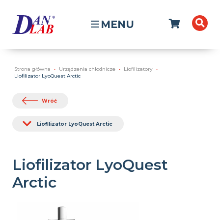
MENU
Strona główna
Urządzenia chłodnicze
Liofilizatory
Liofilizator LyoQuest Arctic
Wróć
Liofilizator LyoQuest Arctic
Liofilizator LyoQuest
Arctic