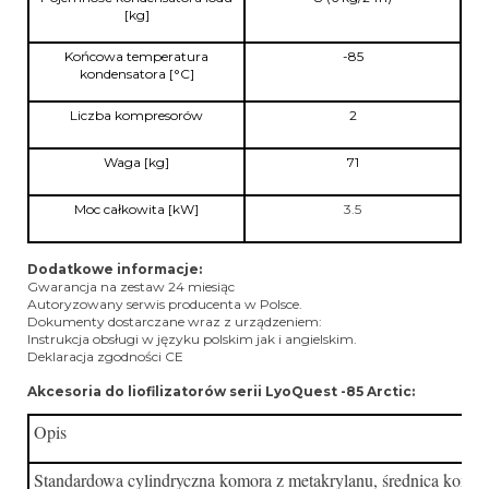
[kg]
Końcowa temperatura
-85
kondensatora [°C]
Liczba kompresorów
2
Waga [kg]
71
Moc całkowita [kW]
3.5
Dodatkowe informacje:
Gwarancja na zestaw 24 miesiąc
Autoryzowany serwis producenta w Polsce.
Dokumenty dostarczane wraz z urządzeniem:
Instrukcja obsługi w języku polskim jak i angielskim.
Deklaracja zgodności CE
Akcesoria do liofilizatorów serii LyoQuest -85 Arctic:
Opis
Standardowa cylindryczna komora z metakrylanu, średnica komo