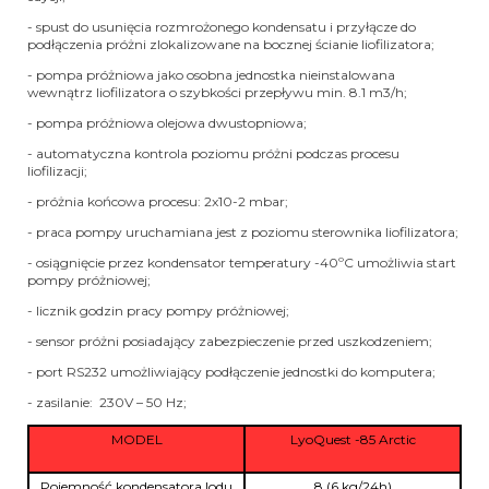
- spust do usunięcia rozmrożonego kondensatu i przyłącze do
podłączenia próżni zlokalizowane na bocznej ścianie liofilizatora;
- pompa próżniowa jako osobna jednostka nieinstalowana
wewnątrz liofilizatora o szybkości przepływu min. 8.1 m3/h;
- pompa próżniowa olejowa dwustopniowa;
- automatyczna kontrola poziomu próżni podczas procesu
liofilizacji;
- próżnia końcowa procesu: 2x10
-2
mbar;
- praca pompy uruchamiana jest z poziomu sterownika liofilizatora;
- osiągnięcie przez kondensator temperatury -40ºC umożliwia start
pompy próżniowej;
- licznik godzin pracy pompy próżniowej;
- sensor próżni posiadający zabezpieczenie przed uszkodzeniem;
- port RS232 umożliwiający podłączenie jednostki do komputera;
- zasilanie: 230V – 50 Hz;
MODEL
LyoQuest -85 Arctic
Pojemność kondensatora lodu
8 (6 kg/24h)