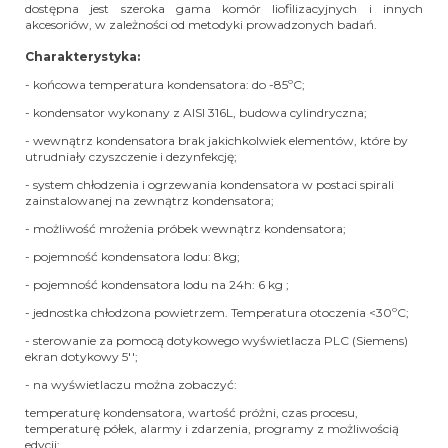
dostępna jest szeroka gama komór liofilizacyjnych i innych
akcesoriów, w zależności od metodyki prowadzonych badań.
Charakterystyka:
- końcowa temperatura kondensatora: do -85ºC;
- kondensator wykonany z AISI 316L, budowa cylindryczna;
- wewnątrz kondensatora brak jakichkolwiek elementów, które by
utrudniały czyszczenie
i dezynfekcję;
- system chłodzenia i ogrzewania kondensatora w postaci spirali
zainstalowanej na zewnątrz kondensatora;
- możliwość mrożenia próbek wewnątrz kondensatora;
- pojemność kondensatora lodu: 8kg;
- pojemność kondensatora lodu na 24h: 6 kg ;
- jednostka chłodzona powietrzem. Temperatura otoczenia <30ºC;
- sterowanie za pomocą dotykowego wyświetlacza PLC (Siemens)
ekran dotykowy 5'';
- na wyświetlaczu można zobaczyć:
temperaturę kondensatora, wartość próżni, czas procesu,
temperaturę półek, alarmy i zdarzenia, programy z możliwością
edycji;