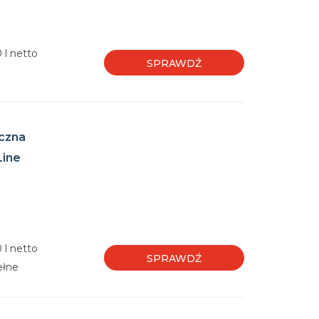
 l netto
SPRAWDŹ
czna
Line
 l netto
SPRAWDŹ
ełne