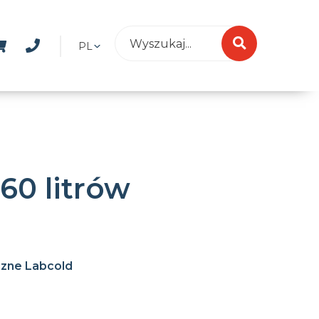
PL
0 litrów
czne Labcold