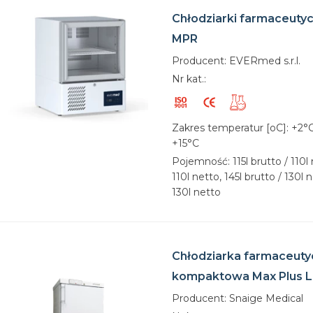
Chłodziarki farmaceut
MPR
Producent: EVERmed s.r.l.
Nr kat.:
Zakres temperatur [oC]: +2°C
+15°C
Pojemność: 115l brutto / 110l 
110l netto, 145l brutto / 130l 
130l netto
Chłodziarka farmaceuty
kompaktowa Max Plus L
Producent: Snaige Medical