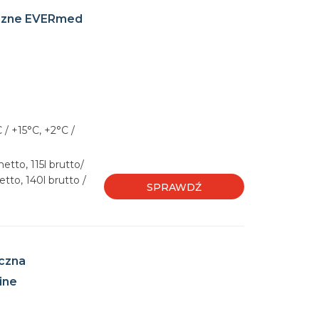
yczne EVERmed
 / +15°C, +2°C /
netto, 115l brutto/
netto, 140l brutto /
SPRAWDŹ
czna
ine