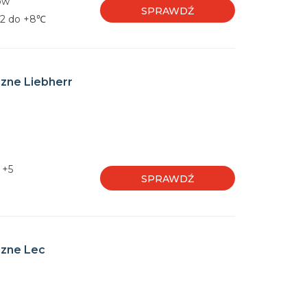
rów
SPRAWDŹ
+2 do +8℃
czne Liebherr
 +5
SPRAWDŹ
czne Lec