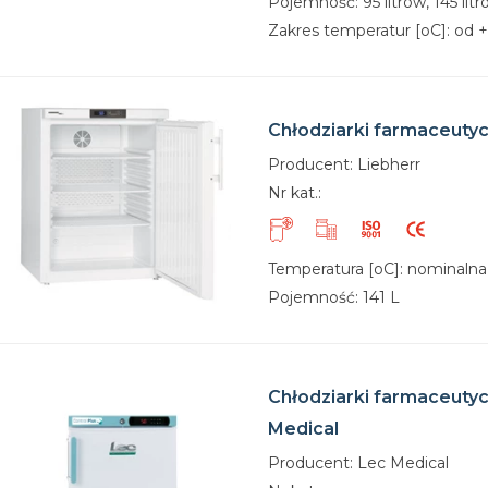
Pojemność: 95 litrów, 145 lit
Zakres temperatur [oC]: od 
Chłodziarki farmaceuty
Producent: Liebherr
Nr kat.:
Temperatura [oC]: nominalna
Pojemność: 141 L
Chłodziarki farmaceuty
Medical
Producent: Lec Medical