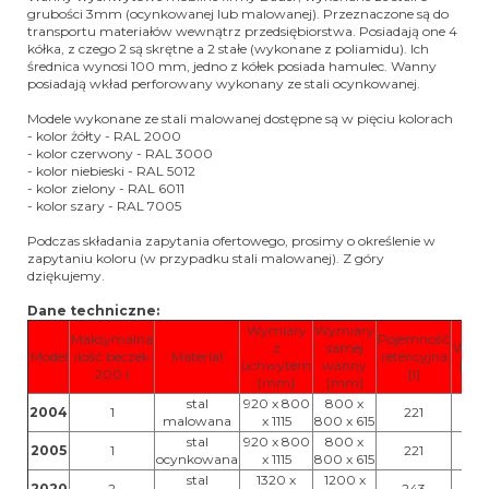
grubości 3mm (ocynkowanej lub malowanej). Przeznaczone są do
transportu materiałów wewnątrz przedsiębiorstwa. Posiadają one 4
kółka, z czego 2 są skrętne a 2 stałe (wykonane z poliamidu). Ich
średnica wynosi 100 mm, jedno z kółek posiada hamulec. Wanny
posiadają wkład perforowany wykonany ze stali ocynkowanej.
Modele wykonane ze stali malowanej dostępne są w pięciu kolorach
- kolor żółty - RAL 2000
- kolor czerwony - RAL 3000
- kolor niebieski - RAL 5012
- kolor zielony - RAL 6011
- kolor szary - RAL 7005
Podczas składania zapytania ofertowego, prosimy o określenie w
zapytaniu koloru (w przypadku stali malowanej). Z góry
dziękujemy.
Dane techniczne:
Wymiary
Wymiary
Maksymalna
Pojemność
z
samej
Wag
Model
ilość beczek
Materiał
retencyjna
uchwytem
wanny
[kg]
200 l
[l]
[mm]
[mm]
stal
920 x 800
800 x
2004
1
221
68
malowana
x 1115
800 x 615
stal
920 x 800
800 x
2005
1
221
72
ocynkowana
x 1115
800 x 615
stal
1320 x
1200 x
2020
2
243
78