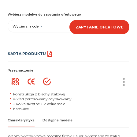
Wybierz model/-e do zapytania ofertowego
Wybierz model
ZAPYTANIE OFERTOWE
KARTA PRODUKTU
Przeznaczenie
konstrukcja z blachy stalowej
wkład perforowany ocynkowany
2 kółka skrętne + 2 kółka stałe
hamulec
Charakterystyka
Dostępne modele
Wanny wychwytowe mobilne firmy Bauer, wykonane ze stali o