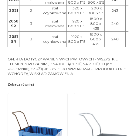
malowana
800 x 1115
800 x 515
stal
1320 x
1200 x
2021
2
243
82
ocynkowana
800 x 1115
800 x 515
1800 x
2050
stal
1920 x
3
800 x
240
98
SR
malowana
800 x 1115
435
1800 x
2051
stal
1920 x
3
800 x
240
103
SR
ocynkowana
800 x 1115
435
OFERTA DOTYCZY WANIEN WYCHYWTOWYCH - WSZYSTKIE
ELEMENTY POZA NIMI, ZNAJDUJĄCE SIĘ NA ZDJĘCIU (np.
POJEMNIKI), SŁUŻĄ JEDYNIE DO WIZUALIZACJI PRODUKTU I NIE
WCHODZĄ W SKŁAD ZAMÓWIENIA
Zobacz również