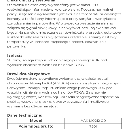
Elektroniczny sterownik
Sterownik elektroniczny wyposażony jest w panel LED
wyświetlający informacje w kolorze białym. Podczas normalnej
pracy urządzenia wyświetlana jest aktualna temperatura wewnątrz
komory, a także ikony informujące o pracy sprężarki wentylatora,
czy odszraniania parownika. W przypadku wystapienia alarmu
załącza się sygnał dźwiękowy, a na wyświetlaczu pojawia się kod
błędu. Na panelu umieszczone są również cztery przyciski dotykowe
służące do włączeia oraz wyłączenia urządzenia, zmiany nastawy
temperatury w komorze, rozpoczęcia procesu odszraniania
parownika.
Izolacja
50 mm, izolacja korpusu chłodniczego pianowego PUR pod
wysokim ciśnieniem wolna od halonów FCKW.
Drzwi dwuskrzydłowe
Dwuścienne drzwi skrzydłowe wykonane są w całości ze stali
chromowo-niklowej 1.4301 (AISI 304) wraz z zagiętym integralnym
uchwytem, izolacja korpusu chłodniczego pianowego PUR pod
wysokim ciśnieniem wolna od halonów FCKW. Zawiasy nie
wymagają częstej konserwacji. Uszczelki magnetyczne odporne na
pleśń są wsuwane, gładkie, łatwe w czyszczeniu i możliwe do
wymiany bez użycia narzędzi.
Dane techniczne:
Model
AAK M0212 00
Pojemność brutto
750l