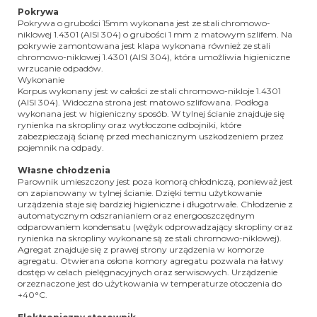
Pokrywa
Pokrywa o grubości 15mm wykonana jest ze stali chromowo-
niklowej 1.4301 (AISI 304) o grubości 1 mm z matowym szlifem. Na
pokrywie zamontowana jest klapa wykonana również ze stali
chromowo-niklowej 1.4301 (AISI 304), która umożliwia higieniczne
wrzucanie odpadów.
Wykonanie
Korpus wykonany jest w całości ze stali chromowo-nikloje 1.4301
(AISI 304). Widoczna strona jest matowo szlifowana. Podłoga
wykonana jest w higieniczny sposób. W tylnej ścianie znajduje się
rynienka na skropliny oraz wytłoczone odbojniki, które
zabezpieczają ścianę przed mechanicznym uszkodzeniem przez
pojemnik na odpady.
Własne chłodzenia
Parownik umieszczony jest poza komorą chłodniczą, ponieważ jest
on zapianowany w tylnej ścianie. Dzięki temu użytkowanie
urządzenia staje się bardziej higieniczne i długotrwałe. Chłodzenie z
automatycznym odszranianiem oraz energooszczędnym
odparowaniem kondensatu (wężyk odprowadzający skropliny oraz
rynienka na skropliny wykonane są ze stali chromowo-niklowej).
Agregat znajduje się z prawej strony urządzenia w komorze
agregatu. Otwierana osłona komory agregatu pozwala na łatwy
dostęp w celach pielęgnacyjnych oraz serwisowych. Urządzenie
orzeznaczone jest do użytkowania w temperaturze otoczenia do
+40°C.