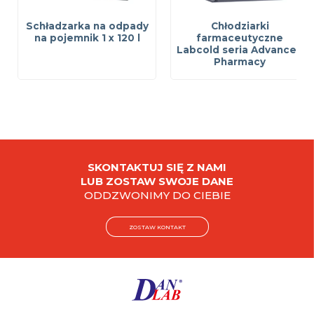
Schładzarka na odpady
Chłodziarki
na pojemnik 1 x 120 l
farmaceutyczne
Labcold seria Advanced
Pharmacy
SKONTAKTUJ SIĘ Z NAMI
LUB ZOSTAW SWOJE DANE
ODDZWONIMY DO CIEBIE
ZOSTAW KONTAKT