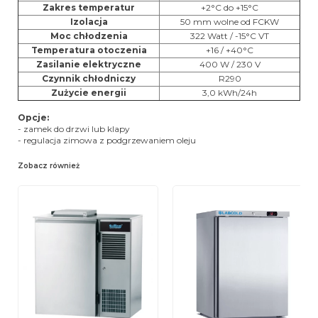
Zakres temperatur
+2°C do +15°C
Izolacja
50 mm wolne od FCKW
Moc chłodzenia
322 Watt / -15°C VT
Temperatura otoczenia
+16 / +40°C
Zasilanie elektryczne
400 W / 230 V
Czynnik chłodniczy
R290
Zużycie energii
3,0 kWh/24h
Opcje:
- zamek do drzwi lub klapy
- regulacja zimowa z podgrzewaniem oleju
Zobacz również