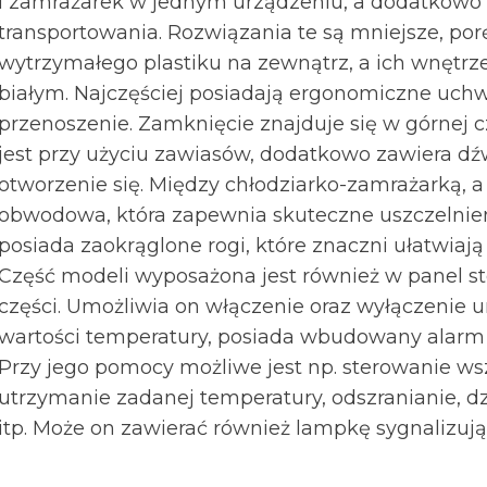
i zamrażarek w jednym urządzeniu, a dodatkowo
transportowania. Rozwiązania te są mniejsze, po
wytrzymałego plastiku na zewnątrz, a ich wnętrze
białym. Najczęściej posiadają ergonomiczne uchw
przenoszenie. Zamknięcie znajduje się w górnej
jest przy użyciu zawiasów, dodatkowo zawiera d
otworzenie się. Między chłodziarko-zamrażarką, a
obwodowa, która zapewnia skuteczne uszczelnie
posiada zaokrąglone rogi, które znaczni ułatwiają
Część modeli wyposażona jest również w panel st
części. Umożliwia on włączenie oraz wyłączenie 
wartości temperatury, posiada wbudowany alarm (
Przy jego pomocy możliwe jest np. sterowanie ws
utrzymanie zadanej temperatury, odszranianie, dz
itp. Może on zawierać również lampkę sygnalizuj