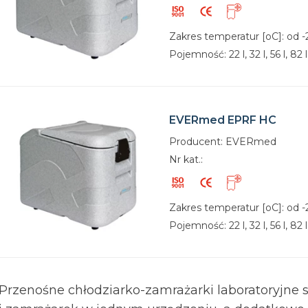
Zakres temperatur [oC]: od -
Pojemność: 22 l, 32 l, 56 l, 82 l
EVERmed EPRF HC
Producent: EVERmed
Nr kat.:
Zakres temperatur [oC]: od 
Pojemność: 22 l, 32 l, 56 l, 82 l
Przenośne chłodziarko-zamrażarki laboratoryjne s