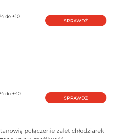
24 do +10
SPRAWDŹ
-24 do +40
SPRAWDŹ
tanowią połączenie zalet chłodziarek