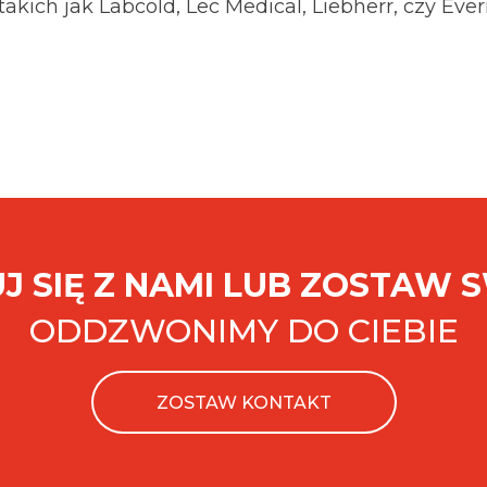
takich jak Labcold, Lec Medical, Liebherr, czy Eve
J SIĘ Z NAMI LUB ZOSTAW 
ODDZWONIMY DO CIEBIE
ZOSTAW KONTAKT