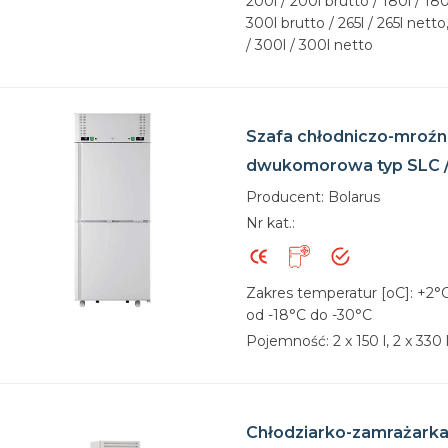
200l / 200l brutto / 180l / 180
300l brutto / 265l / 265l netto
/ 300l / 300l netto
Szafa chłodniczo-mroźn
dwukomorowa typ SLC 
Producent: Bolarus
Nr kat.:
Zakres temperatur [oC]: +2°
od -18°C do -30°C
Pojemność: 2 x 150 l, 2 x 330 
Chłodziarko-zamrażarka