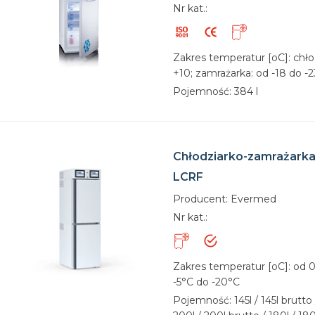
Nr kat.:
Zakres temperatur [oC]: chło
+10; zamrażarka: od -18 do -2
Pojemność: 384 l
Chłodziarko-zamrażarka
LCRF
Producent: Evermed
Nr kat.:
Zakres temperatur [oC]: od 0
-5°C do -20°C
Pojemność: 145l / 145l brutto /