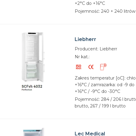
+2°C do +16°C
Pojemność: 240 + 240 litrów /
Liebherr
Producent: Liebherr
Nr kat.:
Zakres temperatur [oC]: chło
+16°C / zamrażarka: od -9 do
+16°C / -9°C do -30°C
Pojemność: 284 / 206 l brutto
brutto, 267 / 199 l brutto
Lec Medical