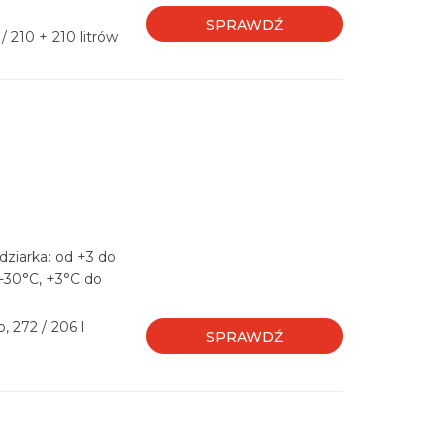
SPRAWDŹ
 210 + 210 litrów
dziarka: od +3 do
 -30°C, +3°C do
, 272 / 206 l
SPRAWDŹ