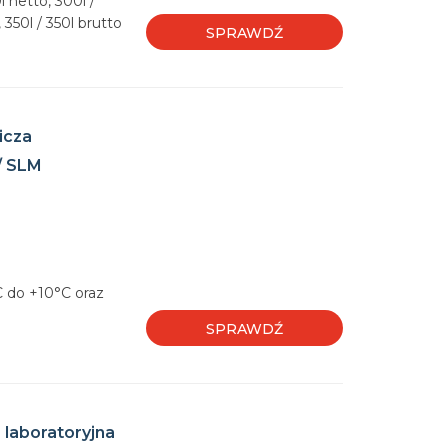
l netto, 300l /
, 350l / 350l brutto
SPRAWDŹ
icza
/ SLM
C do +10°C oraz
SPRAWDŹ
l
 laboratoryjna