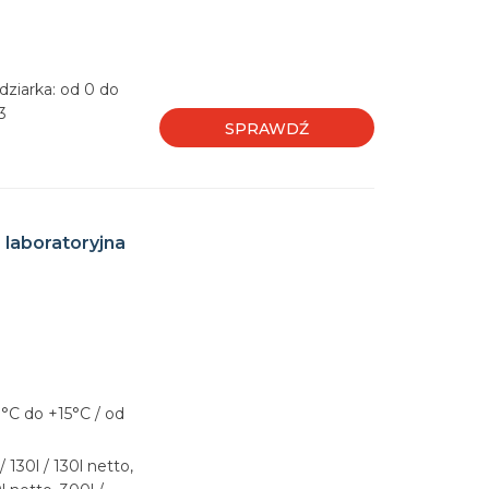
dziarka: od 0 do
3
SPRAWDŹ
 laboratoryjna
°C do +15°C / od
 130l / 130l netto,