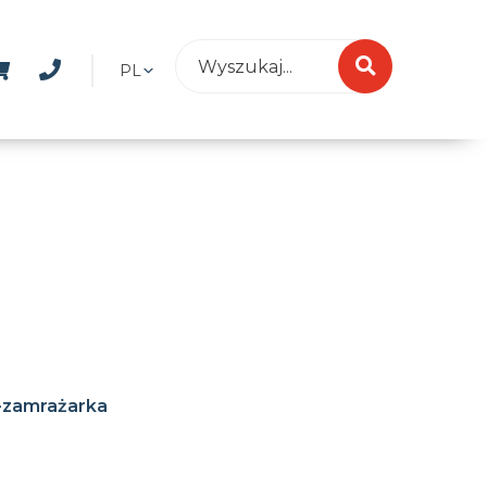
PL
-zamrażarka