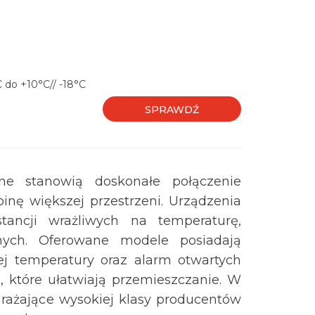
 do +10°C// -18°C
SPRAWDŹ
yjne stanowią doskonałe połączenie
binę większej przestrzeni. Urządzenia
tancji wrażliwych na temperaturę,
nych. Oferowane modele posiadają
iej temperatury oraz alarm otwartych
 które ułatwiają przemieszczanie. W
rażające wysokiej klasy producentów