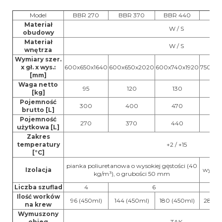
Model
BBR 270
BBR 370
BBR 440
BBR
Materiał
W / S
obudowy
Materiał
W / S
wnętrza
Wymiary szer.
x gł. x wys.:
600x650x1640
600x650x2020
600x740x1920
750x70
[mm]
Waga netto
95
120
130
1
[kg]
Pojemność
300
400
470
6
brutto [L]
Pojemność
270
370
440
5
użytkowa [L]
Zakres
temperatury
+2 / +15
[°C]
pia
pianka poliuretanowa o wysokiej gęstości (40
Izolacja
wysoki
kg/m³), o grubości 50 mm
o
Liczba szuflad
4
6
Ilość worków
96 (450ml)
144 (450ml)
180 (450ml)
280 (
na krew
Wymuszony
obieg
TAK