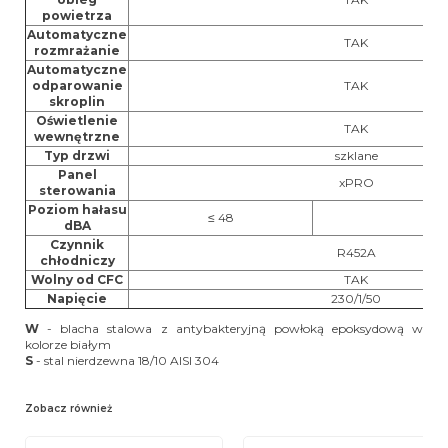
powietrza
Automatyczne
TAK
rozmrażanie
Automatyczne
odparowanie
TAK
skroplin
Oświetlenie
TAK
wewnętrzne
Typ drzwi
szklane
Panel
xPRO
sterowania
Poziom hałasu
≤ 48
≤ 
dBA
Czynnik
R452A
chłodniczy
Wolny od CFC
TAK
Napięcie
230/1/50
W
- blacha stalowa z antybakteryjną powłoką epoksydową w
kolorze białym
S
- stal nierdzewna 18/10 AISI 304
Zobacz również