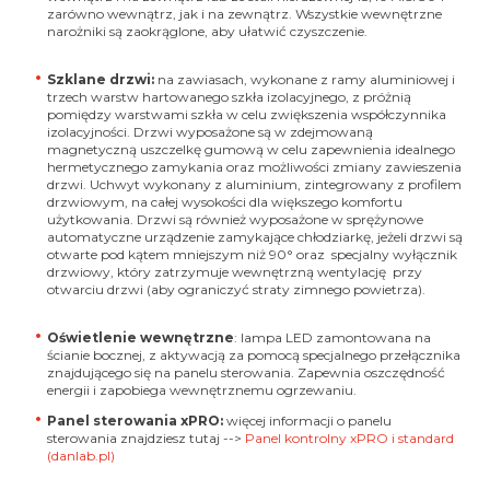
zarówno wewnątrz, jak i na zewnątrz. Wszystkie wewnętrzne
narożniki są zaokrąglone, aby ułatwić czyszczenie.
Szklane drzwi:
na zawiasach, wykonane z ramy aluminiowej i
trzech warstw hartowanego szkła izolacyjnego, z próżnią
pomiędzy warstwami szkła w celu zwiększenia współczynnika
izolacyjności. Drzwi wyposażone są w zdejmowaną
magnetyczną uszczelkę gumową w celu zapewnienia idealnego
hermetycznego zamykania oraz możliwości zmiany zawieszenia
drzwi. Uchwyt wykonany z aluminium, zintegrowany z profilem
drzwiowym, na całej wysokości dla większego komfortu
użytkowania. Drzwi są również wyposażone w sprężynowe
automatyczne urządzenie zamykające chłodziarkę, jeżeli drzwi są
otwarte pod kątem mniejszym niż 90° oraz specjalny wyłącznik
drzwiowy, który zatrzymuje wewnętrzną wentylację przy
otwarciu drzwi (aby ograniczyć straty zimnego powietrza).
Oświetlenie wewnętrzne
: lampa LED zamontowana na
ścianie bocznej, z aktywacją za pomocą specjalnego przełącznika
znajdującego się na panelu sterowania. Zapewnia oszczędność
energii i zapobiega wewnętrznemu ogrzewaniu.
Panel sterowania xPRO:
więcej informacji o panelu
sterowania znajdziesz tutaj -->
Panel kontrolny xPRO i standard
(danlab.pl)