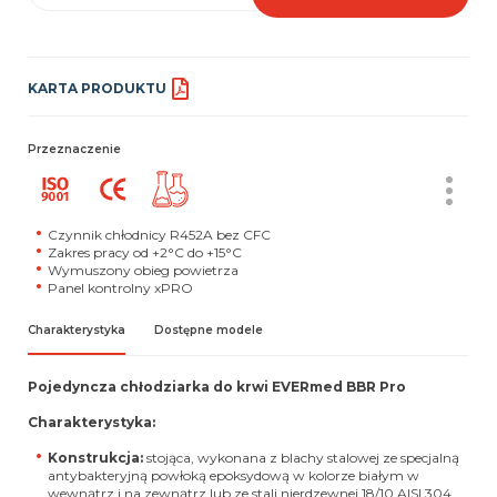
KARTA PRODUKTU
Przeznaczenie
Czynnik chłodnicy R452A bez CFC
Zakres pracy od +2°C do +15°C
Wymuszony obieg powietrza
Panel kontrolny xPRO
Charakterystyka
Dostępne modele
Pojedyncza chłodziarka do krwi EVERmed BBR Pro
Charakterystyka:
Konstrukcja:
stojąca, wykonana z blachy stalowej ze specjalną
antybakteryjną powłoką epoksydową w kolorze białym w
wewnątrz i na zewnątrz lub ze stali nierdzewnej 18/10 AISI 304