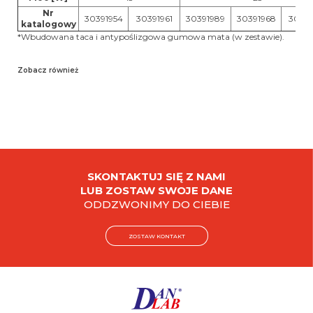
Nr
30391954
30391961
30391989
30391968
30391
katalogowy
*Wbudowana taca i antypoślizgowa gumowa mata (w zestawie).
Zobacz również
SKONTAKTUJ SIĘ Z NAMI
LUB ZOSTAW SWOJE DANE
ODDZWONIMY DO CIEBIE
ZOSTAW KONTAKT