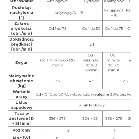
Sterowanie
Analogowe
Cyfrowe
Analogowe
Cyfr
Ruch/kąt
Falujący/0
Falując
nachylenia
Kołyszący/0 – 15
– 16
2
[°]
Zakres
prędkości
Od 1 do 75
Od 1 do 50
Od 1 do 75
Od 1 d
[obr./min]
Dokładność
prędkości
± 1
[obr./min]
Od 1
Od 1
Od 
Od 1 minuty do 120
sekundy
minuty
seku
Zegar
minut
do 160
do 120
do 1
godzin
minut
godz
Maksymalne
obciążenie
7.3
4.5
2.3
[kg]
Warunki
Od -10°C do 60°C, wilgotność względna 80%, bez konden
pracy
Układ
Silnik krokowy
napędowy
Taca w
zestawie [D
356 × 279
324 × 254
356 × 279
299 ×
× S] [mm]
Poziomy
1
2
1
Moc [W]
15
25