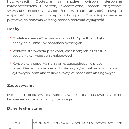
hybrydyzacji. Dostępne są modele cyfrowe sterowane
mikroprocesorem i bardziej ekonomiczne, modele niecyfrowe.
Wszystkie modele są wyposażone w matę antypoślizgową, a
większość z nich jest dostępna z tacką umożliwiającą ustawienie
piętrowe, co pozwala w łatwy sposób podwoić wydajność.
Cechy:
Czytelne i niezależne wyświetlacze LED prędkości, kąta
nachylenia i czasu w modelach cyfrowych
Pokrętła sterowania prędkości, kąta nachylenia i czasu z
podziałką w modelach analogowych
Konstrukcja odporna na zalanie, zabezpieczenie przed
przeciążeniem z alarmem dźwiękowym/wizualnym w modelach
cyfrowych oraz alarm dźwiękowy w modelach analogowych.
Zastosowania:
Mieszanie próbek krwi, ekstrakcja DNA, techniki znakowania, żele do
barwienia i odbarwiania, hybrydyzacja
Dane techniczne:
Model*
SHRK07AL1
SHRK07AL2
SHRK04DG
SHWV02AL
SHWV