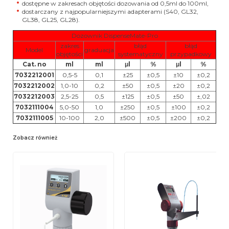
dostępne w zakresach objętości dozowania od 0,5ml do 100ml,
dostarczany z najpopularniejszymi adapterami (S40, GL32,
GL38, GL25, GL28).
Dozownik DispenseMate-Pro
zakres
błąd
błąd
Model
graduacja
objętości
systematyczny
przypadkowy
Cat. no
ml
ml
μl
%
μl
%
7032212001
0,5-5
0,1
±25
±0,5
±10
±0,2
7032212002
1,0-10
0,2
±50
±0,5
±20
±0,2
7032212003
2,5-25
0,5
±125
±0,5
±50
±,02
7032111004
5,0-50
1,0
±250
±0,5
±100
±0,2
7032111005
10-100
2,0
±500
±0,5
±200
±0,2
Zobacz również