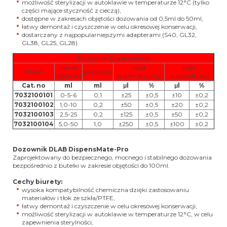
możliwość sterylizacji w autoklawie w temperaturze 12
°C
(tylko
części mające styczność z cieczą),
dostępne w zakresach objętości dozowania od 0,5ml do 50ml,
łatwy demontaż i czyszczenie w celu okresowej konserwacji,
dostarczany z najpopularniejszymi adapterami (S40, GL32,
GL38, GL25, GL28).
Dozownik DispenseMate
zakres
błąd
błąd
Model
graduacja
objętości
systematyczny
przypadkowy
Cat. no
ml
ml
μl
%
μl
%
7032100101
0-5-6
0,1
±25
±0,5
±10
±0,2
7032100102
1,0-10
0,2
±50
±0,5
±20
±0,2
7032100103
2,5-25
0,2
±125
±0,5
±50
±0,2
7032100104
5,0-50
1,0
±250
±0,5
±100
±0,2
Dozownik DLAB DispensMate-Pro
Zaprojektowany do bezpiecznego, mocnego i stabilnego dozowania
bezpośrednio z butelki w zakresie objętości do 100ml.
Cechy biurety:
wysoka kompatybilność chemiczna dzięki zastosowaniu
materiałów i tłok ze szkła/PTFE,
łatwy demontaż i czyszczenie w celu okresowej konserwacji,
możliwość sterylizacji w autoklawie w temperaturze 12
°C
, w celu
zapewnienia sterylności,