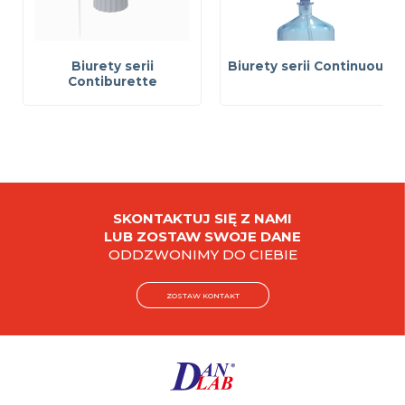
Biurety serii
Biurety serii Continuous
Contiburette
SKONTAKTUJ SIĘ Z NAMI
LUB ZOSTAW SWOJE DANE
ODDZWONIMY DO CIEBIE
ZOSTAW KONTAKT