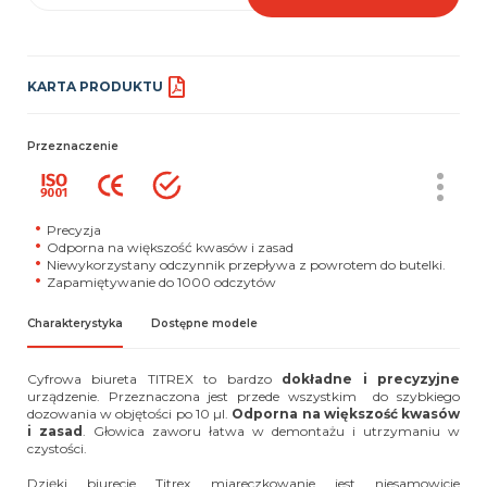
KARTA PRODUKTU
Przeznaczenie
Precyzja
Odporna na większość kwasów i zasad
Niewykorzystany odczynnik przepływa z powrotem do butelki.
Zapamiętywanie do 1000 odczytów
Charakterystyka
Dostępne modele
Cyfrowa biureta TITREX to bardzo
dokładne i precyzyjne
urządzenie. Przeznaczona jest przede wszystkim do szybkiego
dozowania
w objętości po 10 µl.
Odporna na większość kwasów
i zasad
. Głowica zaworu łatwa w demontażu i utrzymaniu w
czystości.
Dzięki biurecie Titrex miareczkowanie jest niesamowicie