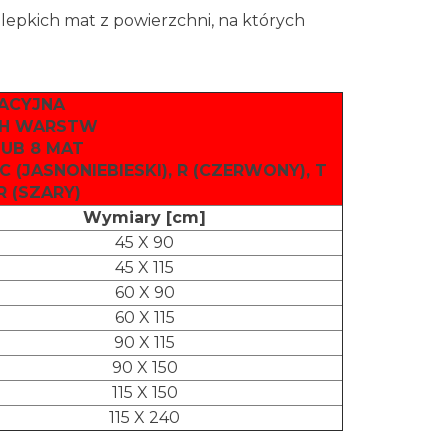
lepkich mat z powierzchni, na których
ACYJNA
CH WARSTW
LUB 8 MAT
, C (JASNONIEBIESKI), R (CZERWONY), T
R (SZARY)
Wymiary [cm]
45 X 90
45 X 115
60 X 90
60 X 115
90 X 115
90 X 150
115 X 150
115 X 240