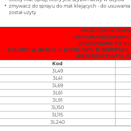
zmywacz do sprayu do mat klejących - do usuwania 
został użyty
MATA DEKONTAMIN
- 30 PONUMEROWANY
- OPAKOWANIE PO 4 
- KOLORY: W (BIAŁY), G (ZIEOLONY), B (NIEBIESKI)
(PRZEZROCZYSTY), G
Kod
3L49
3L41
3L69
3L61
3L91
3L150
3L115
3L240