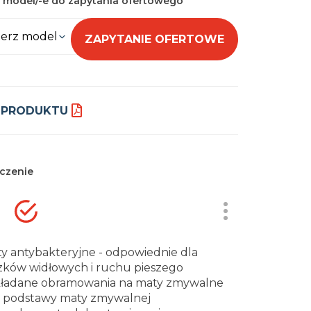
 model/-e do zapytania ofertowego
erz model
ZAPYTANIE OFERTOWE
 PRODUKTU
czenie
y antybakteryjne - odpowiednie dla
ków widłowych i ruchu pieszego
ładane obramowania na maty zmywalne
j podstawy maty zmywalnej