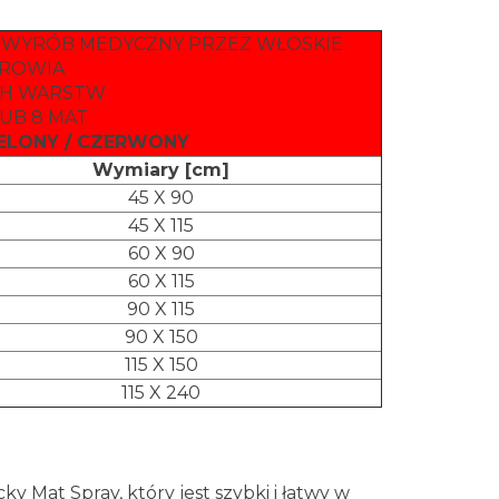
O WYRÓB MEDYCZNY PRZEZ WŁOSKIE
DROWIA
CH WARSTW
LUB 8 MAT
 ZIELONY / CZERWONY
Wymiary [cm]
45 X 90
45 X 115
60 X 90
60 X 115
90 X 115
90 X 150
115 X 150
115 X 240
ky Mat Spray, który jest szybki i łatwy w