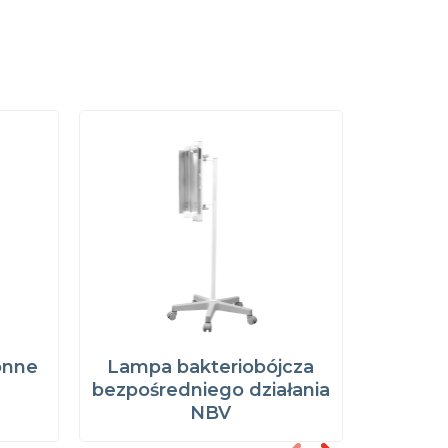
onne
Lampa bakteriobójcza
Do
bezpośredniego działania
uruch
NBV