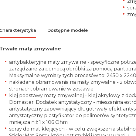
zmy
spr
zmy
Charakterystyka
Dostępne modele
Trwałe maty zmywalne
antybakteryjne maty zmywalne - specyficzne potrz
zarządzane za pomocą obróbki za pomocą pantografu
Maksymalne wymiary tych procesów to: 2450 x 22
nakładane obramowania na maty zmywalne - z ob
stronach, obramowanie w zestawie
klej podstawy maty zmywalnej - klej akrylowy z dod
Biomaster. Dodatek antystatyczny - mieszanina est
antystatyczny zapewniający długotrwały efekt antys
antystatyczny plastyfikator do polimerów syntetycz
mniejsza niż 1 x 106 Ohm.
spray do mat klejących - w celu zwiększenia stabilno
Sticky Mat Spray, który jest szybki i łatwy w użyciu