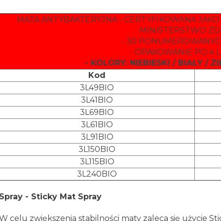
MATA ANTYBAKTERYJNA - CERTYFIKOWANA JAK
MINISTERSTWO Z
- 30 PONUMEROWANY
- OPAKOWANIE PO 4 
- KOLORY: NIEBIESKI / BIAŁY /
Kod
3L49BIO
3L41BIO
3L69BIO
3L61BIO
3L91BIO
3L150BIO
3L115BIO
3L240BIO
Spray - Sticky Mat Spray
W celu zwiększenia stabilności maty zaleca się użycie Stic