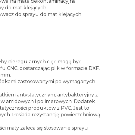
walna mata dekontaminacyjna
ay do mat klejących
wacz do sprayu do mat klejących
eby nieregularnych cięć mogą być
 CNC, dostarczając plik w formacie DXF.
40mm.
wódkami zastosowanymi po wymaganych
atkiem antystatycznym, antybakteryjny z
rów amidowych i polimerowych. Dodatek
tatyczności produktów z PVC. Jest to
nych. Posiada rezystancję powierzchniową
ści maty zaleca się stosowanie sprayu