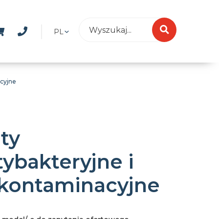
PL
acyjne
ty
tybakteryjne i
kontaminacyjne