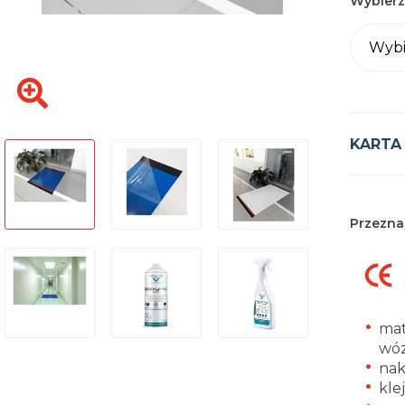
Wybierz
Wybi
KARTA
Przezna
mat
wóz
nak
kle