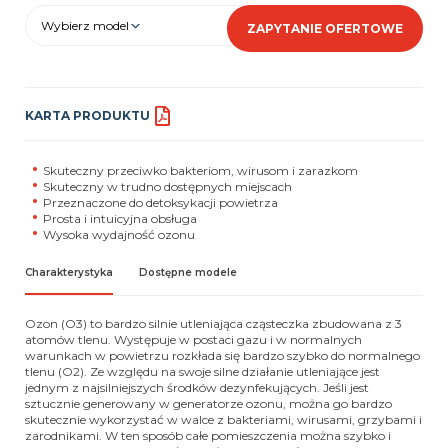
Wybierz model
ZAPYTANIE OFERTOWE
KARTA PRODUKTU
Skuteczny przeciwko bakteriom, wirusom i zarazkom
Skuteczny w trudno dostępnych miejscach
Przeznaczone do detoksykacji powietrza
Prosta i intuicyjna obsługa
Wysoka wydajność ozonu
Charakterystyka
Dostępne modele
Ozon (O3) to bardzo silnie utleniająca cząsteczka zbudowana z 3
atomów tlenu. Występuje w postaci gazu i w normalnych
warunkach w powietrzu rozkłada się bardzo szybko do normalnego
tlenu (O2). Ze względu na swoje silne działanie utleniające jest
jednym z najsilniejszych środków dezynfekujących. Jeśli jest
sztucznie generowany w generatorze ozonu, można go bardzo
skutecznie wykorzystać w walce z bakteriami, wirusami, grzybami i
zarodnikami. W ten sposób całe pomieszczenia można szybko i