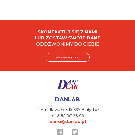
SKONTAKTUJ SIĘ Z NAMI
LUB ZOSTAW SWOJE DANE
ODDZWONIMY DO CIEBIE
ZOSTAW KONTAKT
DANLAB
ul. Handlowa 6D,
15-399 Białystok
+ 48 85 661 28 66
biuro@danlab.pl