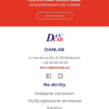
ODDZWONIMY DO CIEBIE
ZOSTAW KONTAKT
DANLAB
ul. Handlowa 6D,
15-399 Białystok
+ 48 85 661 28 66
biuro@danlab.pl
Na skróty
Składanie zamówień
Wyślij zgłoszenie serwisowe
Katalog