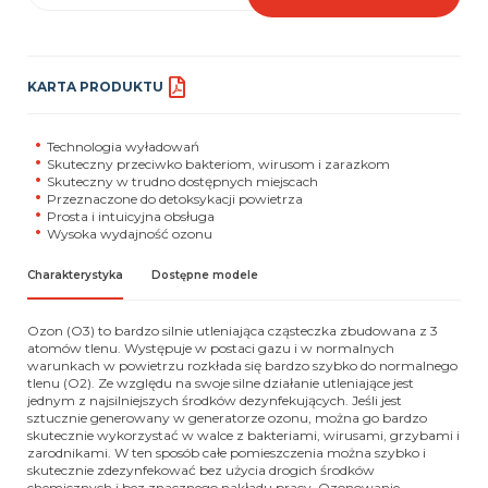
KARTA PRODUKTU
Technologia wyładowań
Skuteczny przeciwko bakteriom, wirusom i zarazkom
Skuteczny w trudno dostępnych miejscach
Przeznaczone do detoksykacji powietrza
Prosta i intuicyjna obsługa
Wysoka wydajność ozonu
Charakterystyka
Dostępne modele
Ozon (O3) to bardzo silnie utleniająca cząsteczka zbudowana z 3
atomów tlenu. Występuje w postaci gazu i w normalnych
warunkach w powietrzu rozkłada się bardzo szybko do normalnego
tlenu (O2). Ze względu na swoje silne działanie utleniające jest
jednym z najsilniejszych środków dezynfekujących. Jeśli jest
sztucznie generowany w generatorze ozonu, można go bardzo
skutecznie wykorzystać w walce z bakteriami, wirusami, grzybami i
zarodnikami. W ten sposób całe pomieszczenia można szybko i
skutecznie zdezynfekować bez użycia drogich środków
chemicznych i bez znacznego nakładu pracy. Ozonowanie