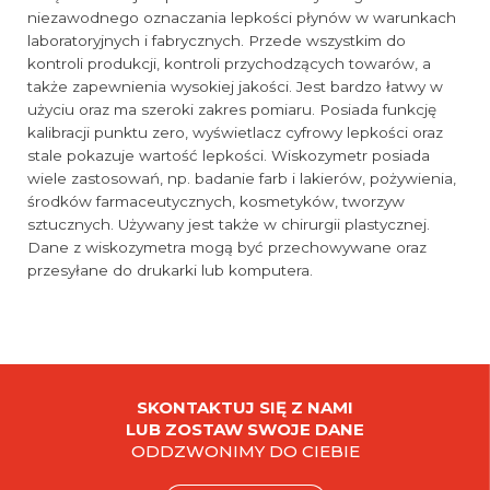
niezawodnego oznaczania lepkości płynów w warunkach
laboratoryjnych i fabrycznych. Przede wszystkim do
kontroli produkcji, kontroli przychodzących towarów, a
także zapewnienia wysokiej jakości. Jest bardzo łatwy w
użyciu oraz ma szeroki zakres pomiaru. Posiada funkcję
kalibracji punktu zero, wyświetlacz cyfrowy lepkości oraz
stale pokazuje wartość lepkości. Wiskozymetr posiada
wiele zastosowań, np. badanie farb i lakierów, pożywienia,
środków farmaceutycznych, kosmetyków, tworzyw
sztucznych. Używany jest także w chirurgii plastycznej.
Dane z wiskozymetra mogą być przechowywane oraz
przesyłane do drukarki lub komputera.
SKONTAKTUJ SIĘ Z NAMI
LUB ZOSTAW SWOJE DANE
ODDZWONIMY DO CIEBIE