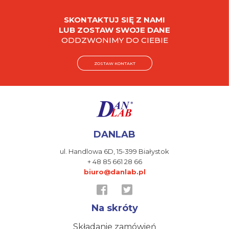
SKONTAKTUJ SIĘ Z NAMI
LUB ZOSTAW SWOJE DANE
ODDZWONIMY DO CIEBIE
ZOSTAW KONTAKT
DANLAB
ul. Handlowa 6D,
15-399 Białystok
+ 48 85 661 28 66
biuro@danlab.pl
Na skróty
Składanie zamówień