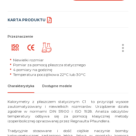
KARTA PRODUKTU
Przeznaczenie
Niewielki rozmiar
Pomiar za pomocą płaszcza statycznego
4 pomiary na godzinę
Temperatura początkowa 22°C lub 30°C
Charakterystyka
Dostępne modele
Kalorymetry z płaszczem statycznym C1 to przyrząd wysoce
zautomatyzowany i niewielkich rozmiarów.
Urządzenie działa
zgodnie w normami DIN 51900 i ISO 1928. Analiza odczytów
temperatury odbywa się za pomocą klasycznej metody
izoperibolicznej opracowanej przez Regnaulta Pfaundlera.
Tradycyjnie stosowane i dość ciężkie naczynie bomby
kalorymetrycznej zastąpiono lekką, łatwą w montażu komorą