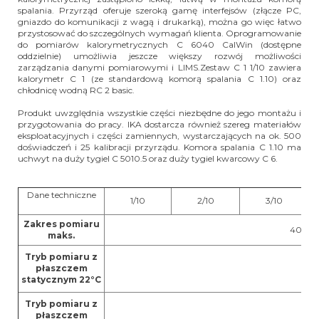
spalania.
Przyrząd oferuje szeroką gamę interfejsów (złącze PC,
gniazdo do komunikacji z wagą i drukarką), można go więc łatwo
przystosować do szczególnych wymagań klienta. Oprogramowanie
do pomiarów kalorymetrycznych C 6040 CalWin (dostępne
oddzielnie) umożliwia jeszcze większy rozwój możliwości
zarządzania danymi pomiarowymi i LIMS.
Zestaw C 1 1/10 zawiera
kalorymetr C 1 (ze standardową komorą spalania C 1.10) oraz
chłodnicę wodną RC 2 basic.
Produkt uwzględnia wszystkie części niezbędne do jego montażu i
przygotowania do pracy. IKA dostarcza również szereg materiałów
eksploatacyjnych i części zamiennych, wystarczających na ok. 500
doświadczeń i 25 kalibracji przyrządu. Komora spalania C 1.10 ma
uchwyt na duży tygiel C 5010.5 oraz duży tygiel kwarcowy C 6.
Dane techniczne
1/10
2/10
3/10
Zakres pomiaru
40000
maks.
Tryb pomiaru z
płaszczem
Tak
statycznym 22°C
Tryb pomiaru z
płaszczem
Tak