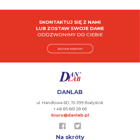
SKONTAKTUJ SIĘ Z NAMI
LUB ZOSTAW SWOJE DANE
ODDZWONIMY DO CIEBIE
ZOSTAW KONTAKT
DANLAB
ul. Handlowa 6D,
15-399 Białystok
+ 48 85 661 28 66
biuro@danlab.pl
Na skróty