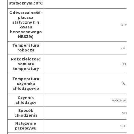
statycznym 30°C
Odtwarzalność –
płaszcz
statyczny (1 g
0.15 %
kwasu
benzoesowego
NBS39i)
Temperatura
20 - 30
robocza
Rozdzielczość
pomiaru
0.0001
temperatury
Temperatura
czynnika
18 - 29
chłodzącego
Czynnik
woda wodoc
chłodzący
Sposób
przepł
chłodzenia
Natężenie
50 - 60 
przepływu