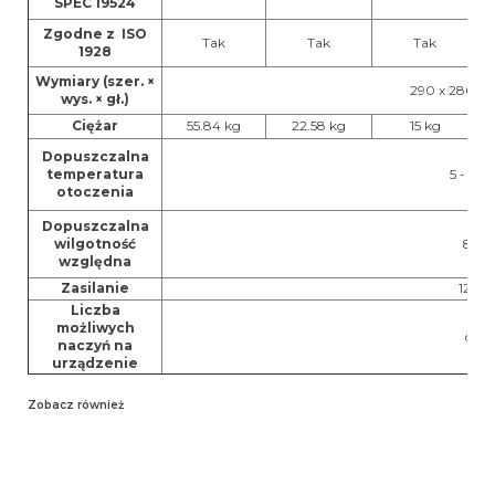
SPEC 19524
Zgodne z ISO
Tak
Tak
Tak
1928
Wymiary (szer. ×
290 x 280 x
wys. × gł.)
Ciężar
55.84 kg
22.58 kg
15 kg
Dopuszczalna
temperatura
5 - 40 
otoczenia
Dopuszczalna
wilgotność
80 %
względna
Zasilanie
120 
Liczba
możliwych
do 2
naczyń na
urządzenie
Zobacz również