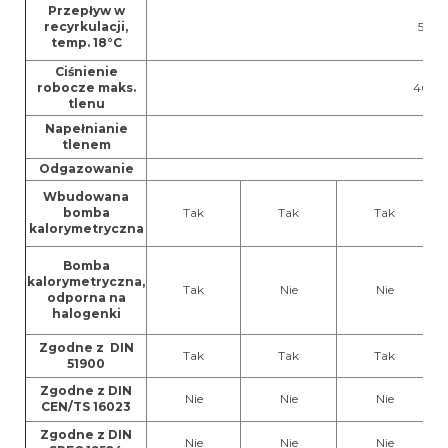
Przepływ w
recyrkulacji,
55 l/h
temp. 18°C
Ciśnienie
robocze maks.
40 ba
tlenu
Napełnianie
Tak
tlenem
Odgazowanie
Tak
Wbudowana
bomba
Tak
Tak
Tak
kalorymetryczna
Bomba
kalorymetryczna,
Tak
Nie
Nie
odporna na
halogenki
Zgodne z DIN
Tak
Tak
Tak
51900
Zgodne z DIN
Nie
Nie
Nie
CEN/TS 16023
Zgodne z DIN
Nie
Nie
Nie