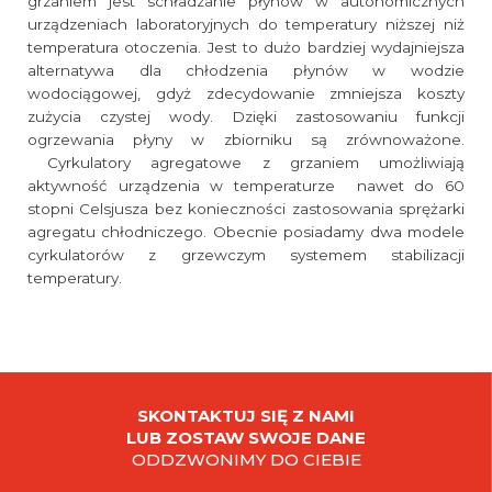
grzaniem jest schładzanie płynów w autonomicznych
urządzeniach laboratoryjnych do temperatury niższej niż
temperatura otoczenia. Jest to dużo bardziej wydajniejsza
alternatywa dla chłodzenia płynów w wodzie
wodociągowej, gdyż zdecydowanie zmniejsza koszty
zużycia czystej wody. Dzięki zastosowaniu funkcji
ogrzewania płyny w zbiorniku są zrównoważone.
Cyrkulatory agregatowe z grzaniem umożliwiają
aktywność urządzenia w temperaturze nawet do 60
stopni Celsjusza bez konieczności zastosowania sprężarki
agregatu chłodniczego. Obecnie posiadamy dwa modele
cyrkulatorów z grzewczym systemem stabilizacji
temperatury.
SKONTAKTUJ SIĘ Z NAMI
LUB ZOSTAW SWOJE DANE
ODDZWONIMY DO CIEBIE