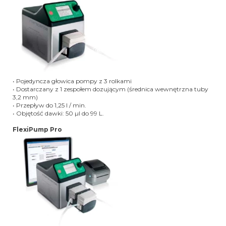
• Pojedyncza głowica pompy z 3 rolkami
• Dostarczany z 1 zespołem dozującym (średnica wewnętrzna tuby
3,2 mm)
• Przepływ do 1,25 l / min.
• Objętość dawki: 50 µl do 99 L.
FlexiPump Pro