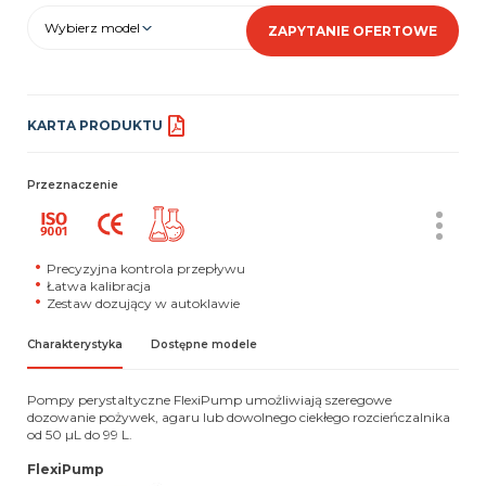
Wybierz model
ZAPYTANIE OFERTOWE
KARTA PRODUKTU
Przeznaczenie
Precyzyjna kontrola przepływu
Łatwa kalibracja
Zestaw dozujący w autoklawie
Charakterystyka
Dostępne modele
Pompy perystaltyczne FlexiPump umożliwiają szeregowe
dozowanie pożywek, agaru lub dowolnego ciekłego rozcieńczalnika
od 50 µL do 99 L.
FlexiPump