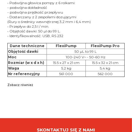
• Podwójna głowica pompy z 6 rolkami:
- podwójna dokładność
- podwójna prędkość przepływu
• Dostarczany z 2 zespołami dozującymi
(Rury o średnicy wewnętrznej 3,2 mm i 6,4 mm)
• Przepływ do 2,5 l / min.
• Objętość dawki: 50 µl do 99 L.
• Identyfikowalność: USB, RS 232
Dane techniczne
FlexiPump
FlexiPump Pro
Objętość dawki
50 µL to 99 L
Moc
100-240 V~ - 50-60 Hz
Rozmiar (w x d x h)
15.5 x 27 x 21 cm
15.5 x 32 x 21 cm
Waga
5,2 kg
5,4 kg
Nr referencyjny
561 000
562 000
Zobacz również
SKONTAKTUJ SIĘ Z NAMI