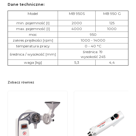
Dane techniczne:
Model
MB 950S
MB 950 G
min. pojemność [l]
2000
125
max. pojemność [l]
4000
1000
moc
950
zakres prędkości [rpm]
1000 - 14000
temperatura pracy
0 - 40
°C
średnica: 19
średnica / wysokość [mm]
wysokość 245
waga [kg]
5,3
4,4
Zobacz również