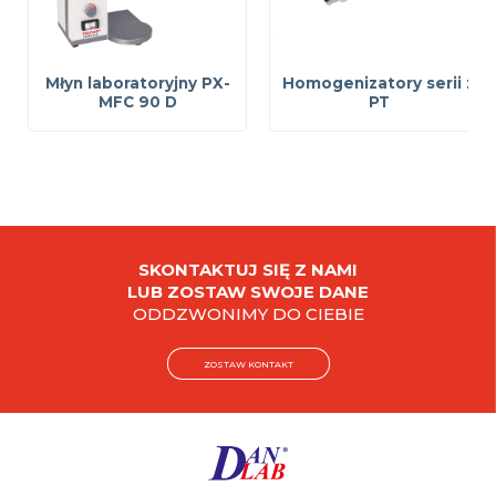
Młyn laboratoryjny PX-
Homogenizatory serii z
MFC 90 D
PT
SKONTAKTUJ SIĘ Z NAMI
LUB ZOSTAW SWOJE DANE
ODDZWONIMY DO CIEBIE
ZOSTAW KONTAKT