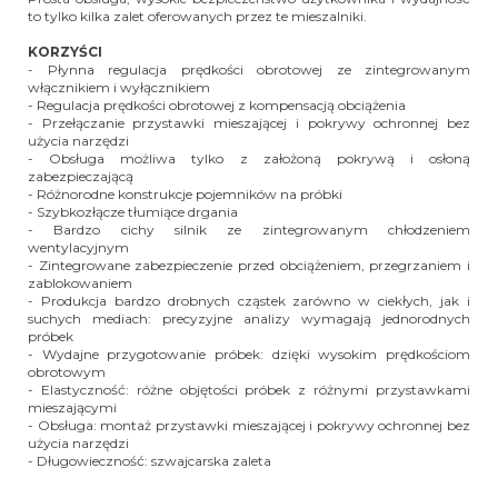
to tylko kilka zalet oferowanych przez te mieszalniki.
KORZYŚCI
- Płynna regulacja prędkości obrotowej ze zintegrowanym
włącznikiem i wyłącznikiem
- Regulacja prędkości obrotowej z kompensacją obciążenia
- Przełączanie przystawki mieszającej i pokrywy ochronnej bez
użycia narzędzi
- Obsługa możliwa tylko z założoną pokrywą i osłoną
zabezpieczającą
- Różnorodne konstrukcje pojemników na próbki
- Szybkozłącze tłumiące drgania
- Bardzo cichy silnik ze zintegrowanym chłodzeniem
wentylacyjnym
- Zintegrowane zabezpieczenie przed obciążeniem, przegrzaniem i
zablokowaniem
- Produkcja bardzo drobnych cząstek zarówno w ciekłych, jak i
suchych mediach: precyzyjne analizy wymagają jednorodnych
próbek
- Wydajne przygotowanie próbek: dzięki wysokim prędkościom
obrotowym
- Elastyczność: różne objętości próbek z różnymi przystawkami
mieszającymi
- Obsługa: montaż przystawki mieszającej i pokrywy ochronnej bez
użycia narzędzi
- Długowieczność: szwajcarska zaleta