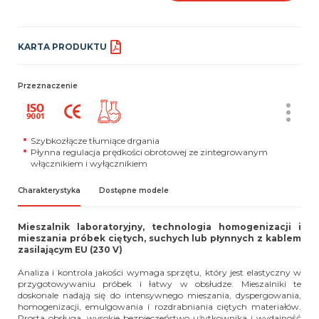
KARTA PRODUKTU
Przeznaczenie
Szybkozłącze tłumiące drgania
Płynna regulacja prędkości obrotowej ze zintegrowanym
włącznikiem i wyłącznikiem
Charakterystyka
Dostępne modele
Mieszalnik laboratoryjny, technologia homogenizacji i
mieszania próbek ciętych, suchych lub płynnych z kablem
zasilającym EU (230 V)
Analiza i kontrola jakości wymaga sprzętu, który jest elastyczny w
przygotowywaniu próbek i łatwy w obsłudze. Mieszalniki te
doskonale nadają się do intensywnego mieszania, dyspergowania,
homogenizacji, emulgowania i rozdrabniania ciętych materiałów.
Prosta obsługa, wysokie bezpieczeństwo użytkownika i wydajność