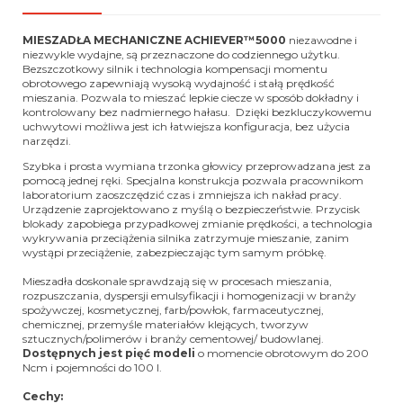
MIESZADŁA MECHANICZNE ACHIEVER™5000
niezawodne i
niezwykle wydajne, są przeznaczone do codziennego użytku.
Bezszczotkowy silnik i technologia kompensacji momentu
obrotowego zapewniają wysoką wydajność i stałą prędkość
mieszania. Pozwala to mieszać lepkie ciecze w sposób dokładny i
kontrolowany bez nadmiernego hałasu. Dzięki bezkluczykowemu
uchwytowi możliwa jest ich łatwiejsza konfiguracja, bez użycia
narzędzi.
Szybka i prosta wymiana trzonka głowicy przeprowadzana jest za
pomocą jednej ręki. Specjalna konstrukcja pozwala pracownikom
laboratorium zaoszczędzić czas i zmniejsza ich nakład pracy.
Urządzenie zaprojektowano z myślą o bezpieczeństwie. Przycisk
blokady zapobiega przypadkowej zmianie prędkości, a technologia
wykrywania przeciążenia silnika zatrzymuje mieszanie, zanim
wystąpi przeciążenie, zabezpieczając tym samym próbkę.
Mieszadła doskonale sprawdzają się w procesach mieszania,
rozpuszczania, dyspersji emulsyfikacji i homogenizacji w branży
spożywczej, kosmetycznej, farb/powłok, farmaceutycznej,
chemicznej, przemyśle materiałów klejących, tworzyw
sztucznych/polimerów i branży cementowej/ budowlanej.
Dostępnych jest pięć modeli
o momencie obrotowym do 200
Ncm i pojemności do 100 l.
Cechy: