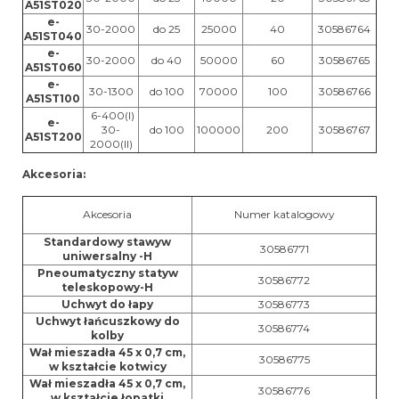
A51ST020
e-
30-2000
do 25
25000
40
30586764
A51ST040
e-
30-2000
do 40
50000
60
30586765
A51ST060
e-
30-1300
do 100
70000
100
30586766
A51ST100
6-400(I)
e-
30-
do 100
100000
200
30586767
A51ST200
2000(II)
Akcesoria:
Akcesoria
Numer katalogowy
Standardowy stawyw
30586771
uniwersalny -H
Pneoumatyczny statyw
30586772
teleskopowy-H
Uchwyt do łapy
30586773
Uchwyt łańcuszkowy do
30586774
kolby
Wał mieszadła 45 x 0,7 cm,
30586775
w kształcie kotwicy
Wał mieszadła 45 x 0,7 cm,
30586776
w kształcie łopatki