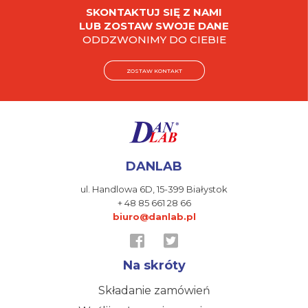
SKONTAKTUJ SIĘ Z NAMI
LUB ZOSTAW SWOJE DANE
ODDZWONIMY DO CIEBIE
ZOSTAW KONTAKT
DANLAB
ul. Handlowa 6D,
15-399 Białystok
+ 48 85 661 28 66
biuro@danlab.pl
Na skróty
Składanie zamówień