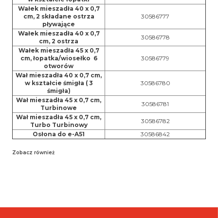
Wałek mieszadła 40 x 0,7
cm, 2 składane ostrza
30586777
pływające
Wałek mieszadła 40 x 0,7
30586778
cm, 2 ostrza
Wałek mieszadła 45 x 0,7
cm, łopatka/wiosełko 6
30586779
otworów
Wał mieszadła 40 x 0,7 cm,
w kształcie śmigła ( 3
30586780
śmigła)
Wał mieszadła 45 x 0,7 cm,
30586781
Turbinowe
Wał mieszadła 45 x 0,7 cm,
30586782
Turbo Turbinowy
Osłona do e-A51
30586842
Zobacz również