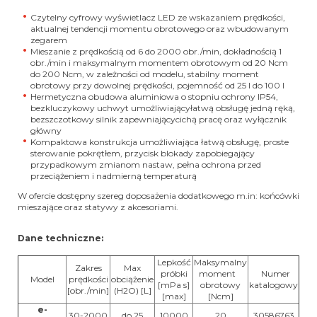
Czytelny cyfrowy wyświetlacz LED ze wskazaniem prędkości,
aktualnej tendencji momentu obrotowego oraz wbudowanym
zegarem
Mieszanie z prędkością od 6 do 2000 obr./min, dokładnością 1
obr./min i maksymalnym momentem obrotowym od 20 Ncm
do 200 Ncm, w zależności od modelu, stabilny moment
obrotowy przy dowolnej prędkości, pojemność od 25 l do 100 l
Hermetyczna obudowa aluminiowa o stopniu ochrony IP54,
bezkluczykowy uchwyt umożliwiającyłatwą obsługę jedną ręką,
bezszczotkowy silnik zapewniającycichą pracę oraz wyłącznik
główny
Kompaktowa konstrukcja umożliwiająca łatwą obsługę, proste
sterowanie pokrętłem, przycisk blokady zapobiegający
przypadkowym zmianom nastaw, pełna ochrona przed
przeciążeniem i nadmierną temperaturą
W ofercie dostępny szereg doposażenia dodatkowego m.in: końcówki
mieszające oraz statywy z akcesoriami.
Dane techniczne:
Lepkość
Maksymalny
Zakres
Max
próbki
moment
Numer
Model
prędkości
obciążenie
[mPa s]
obrotowy
katalogowy
[obr./min]
(H2O) [L]
[max]
[Ncm]
e-
30-2000
do 25
10000
20
30586763