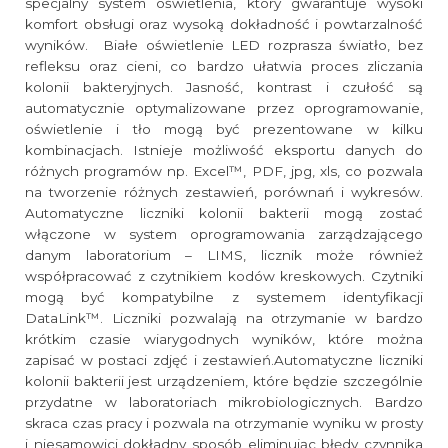
specjalny system oświetlenia, który gwarantuje wysoki
komfort obsługi oraz wysoką dokładność i powtarzalność
wyników. Białe oświetlenie LED rozprasza światło, bez
refleksu oraz cieni, co bardzo ułatwia proces zliczania
kolonii bakteryjnych. Jasność, kontrast i czułość są
automatycznie optymalizowane przez oprogramowanie,
oświetlenie i tło mogą być prezentowane w kilku
kombinacjach. Istnieje możliwość eksportu danych do
różnych programów np. Excel™, PDF, jpg, xls, co pozwala
na tworzenie różnych zestawień, porównań i wykresów.
Automatyczne liczniki kolonii bakterii mogą zostać
włączone w system oprogramowania zarządzającego
danym laboratorium – LIMS, licznik może również
współpracować z czytnikiem kodów kreskowych. Czytniki
mogą być kompatybilne z systemem identyfikacji
DataLink™. Liczniki pozwalają na otrzymanie w bardzo
krótkim czasie wiarygodnych wyników, które można
zapisać w postaci zdjęć i zestawień.Automatyczne liczniki
kolonii bakterii jest urządzeniem, które będzie szczególnie
przydatne w laboratoriach mikrobiologicznych. Bardzo
skraca czas pracy i pozwala na otrzymanie wyniku w prosty
i niesamowici dokładny sposób eliminując błędy czynnika