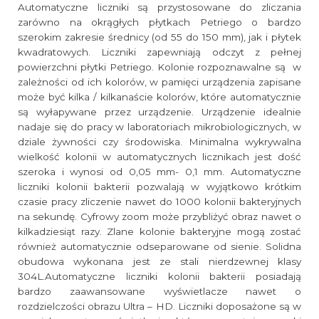
Automatyczne liczniki są przystosowane do zliczania
zarówno na okrągłych płytkach Petriego o bardzo
szerokim zakresie średnicy (od 55 do 150 mm), jak i płytek
kwadratowych. Liczniki zapewniają odczyt z pełnej
powierzchni płytki Petriego. Kolonie rozpoznawalne są w
zależności od ich kolorów, w pamięci urządzenia zapisane
może być kilka / kilkanaście kolorów, które automatycznie
są wyłapywane przez urządzenie. Urządzenie idealnie
nadaje się do pracy w laboratoriach mikrobiologicznych, w
dziale żywności czy środowiska. Minimalna wykrywalna
wielkość kolonii w automatycznych licznikach jest dość
szeroka i wynosi od 0,05 mm- 0,1 mm. Automatyczne
liczniki kolonii bakterii pozwalają w wyjątkowo krótkim
czasie pracy zliczenie nawet do 1000 kolonii bakteryjnych
na sekundę. Cyfrowy zoom może przybliżyć obraz nawet o
kilkadziesiąt razy. Zlane kolonie bakteryjne mogą zostać
również automatycznie odseparowane od sienie. Solidna
obudowa wykonana jest ze stali nierdzewnej klasy
304L.Automatyczne liczniki kolonii bakterii posiadają
bardzo zaawansowane wyświetlacze nawet o
rozdzielczości obrazu Ultra – HD. Liczniki doposażone są w