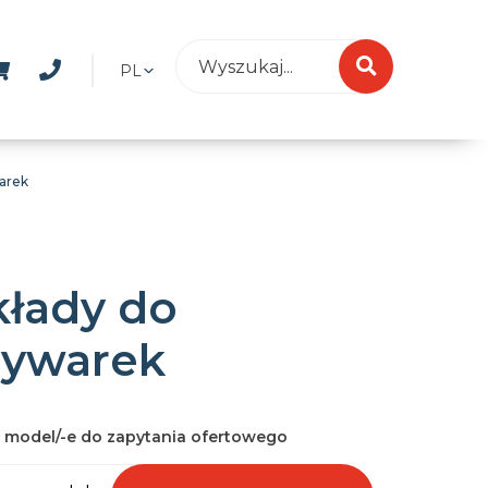
PL
arek
łady do
ywarek
 model/-e do zapytania ofertowego