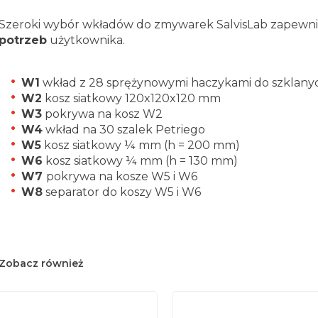
Szeroki wybór wkładów do zmywarek SalvisLab zapewn
potrzeb
użytkownika.
W1
wkład z 28 sprężynowymi haczykami do szklanyc
W2
kosz siatkowy 120x120x120 mm
W3
pokrywa na kosz W2
W4
wkład na 30 szalek Petriego
W5
kosz siatkowy ¼ mm (h = 200 mm)
W6
kosz siatkowy ¼ mm (h = 130 mm)
W7
pokrywa na kosze W5 i W6
W8
separator do koszy W5 i W6
Zobacz również