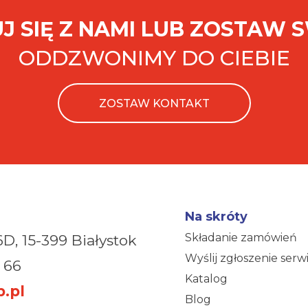
J SIĘ Z NAMI LUB ZOSTAW 
ODDZWONIMY DO CIEBIE
ZOSTAW KONTAKT
Na skróty
Składanie zamówień
6D,
15-399 Białystok
Wyślij zgłoszenie ser
 66
Katalog
.pl
Blog