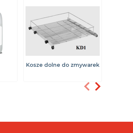
Kosze dolne do zmywarek
Górne k