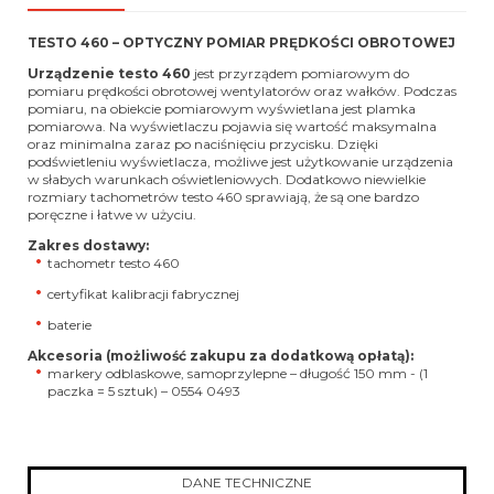
TESTO 460 – OPTYCZNY POMIAR PRĘDKOŚCI OBROTOWEJ
Urządzenie testo 460
jest przyrządem pomiarowym do
pomiaru prędkości obrotowej wentylatorów oraz wałków. Podczas
pomiaru, na obiekcie pomiarowym wyświetlana jest plamka
pomiarowa. Na wyświetlaczu pojawia się wartość maksymalna
oraz minimalna zaraz po naciśnięciu przycisku. Dzięki
podświetleniu wyświetlacza, możliwe jest użytkowanie urządzenia
w słabych warunkach oświetleniowych. Dodatkowo niewielkie
rozmiary tachometrów testo 460 sprawiają, że są one bardzo
poręczne i łatwe w użyciu.
Zakres dostawy:
tachometr testo 460
certyfikat kalibracji fabrycznej
baterie
Akcesoria (możliwość zakupu za dodatkową opłatą):
markery odblaskowe, samoprzylepne – długość 150 mm - (1
paczka = 5 sztuk) – 0554 0493
DANE TECHNICZNE