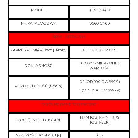
MODEL
TESTO 460
NR KATALOGOWY
0560 0460
RPM - OPTYCZNY
ZAKRES POMIAROWY [U/min]
OD 100 DO 29999
± 0,02 % MIERZONEJ
DOKŁADNOŚĆ
WARTOŚCI
0,1 (OD 100 DO 999,9)
ROZDZIELCZOŚĆ [U/min]
1 (OD 1000 DO 29999)
OGÓLNE DANE TECHNICZNE
RPM [OBR/MIN], RPS
DOSTĘPNE JEDNOSTKI
[OBR/SEK]
SZYBKOŚĆ POMIARU [s]
0,5