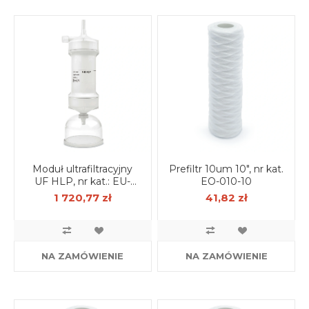
Moduł ultrafiltracyjny
Prefiltr 10um 10", nr kat.
UF HLP, nr kat.: EU-
EO-010-10
HLP-01
1 720,77 zł
41,82 zł
NA ZAMÓWIENIE
NA ZAMÓWIENIE