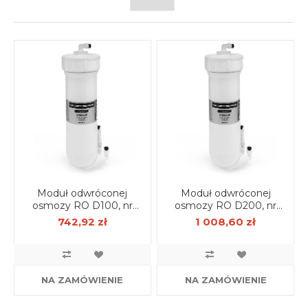
Moduł odwróconej
Moduł odwróconej
osmozy RO D100, nr
osmozy RO D200, nr
kat. ER-RO-0100
kat. ER-RO-0200
742,92 zł
1 008,60 zł
NA ZAMÓWIENIE
NA ZAMÓWIENIE