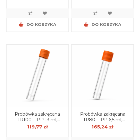
op. 250 szt.
DO KOSZYKA
DO KOSZYKA
Probówka zakręcana
Probówka zakręcana
TR100 - PP 13 ml,
TR80 - PP 6,5 ml,
sterylna R (korek
aseptyczna (z korkiem)
119,77 zł
165,24 zł
nakręcony) op. 250 szt.
op. 500 szt.