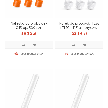
Nakrętki do probówek
Korek do probówki TL65
Ø13 op. 500 szt.
i TL10 - PE aseptyczny
op. 250 szt.
58,32 zł
22,36 zł
DO KOSZYKA
DO KOSZYKA