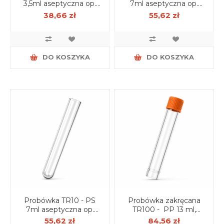
3,5ml aseptyczna op.
7ml aseptyczna op.
500 szt.
400 szt.
38,66 zł
55,62 zł
DO KOSZYKA
DO KOSZYKA
Probówka TR10 - PS
Probówka zakręcana
7ml aseptyczna op.
TR100 - PP 13 ml,
400 szt.
aseptyczna (osobno)
55,62 zł
84,56 zł