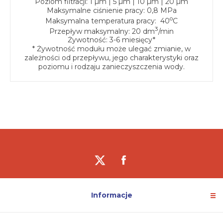
Poziom filtracji: 1 µm | 5 µm | 10 µm | 20 µm
Maksymalne ciśnienie pracy: 0,8 MPa
o
Maksymalna temperatura pracy: 40
C
3
Przepływ maksymalny: 20 dm
/min
Żywotność: 3-6 miesięcy*
* Żywotność modułu może ulegać zmianie, w
zależności od przepływu, jego charakterystyki oraz
poziomu i rodzaju zanieczyszczenia wody.
Informacje