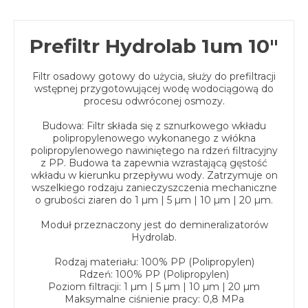
Prefiltr Hydrolab 1um 10"
Filtr osadowy gotowy do użycia, służy do prefiltracji
wstępnej przygotowującej wodę wodociągową do
procesu odwróconej osmozy.
Budowa: Filtr składa się z sznurkowego wkładu
polipropylenowego wykonanego z włókna
polipropylenowego nawiniętego na rdzeń filtracyjny
z PP. Budowa ta zapewnia wzrastającą gęstość
wkładu w kierunku przepływu wody. Zatrzymuje on
wszelkiego rodzaju zanieczyszczenia mechaniczne
o grubości ziaren do 1 µm | 5 µm | 10 µm | 20 µm.
Moduł przeznaczony jest do demineralizatorów
Hydrolab.
Rodzaj materiału: 100% PP (Polipropylen)
Rdzeń: 100% PP (Polipropylen)
Poziom filtracji: 1 µm | 5 µm | 10 µm | 20 µm
Maksymalne ciśnienie pracy: 0,8 MPa