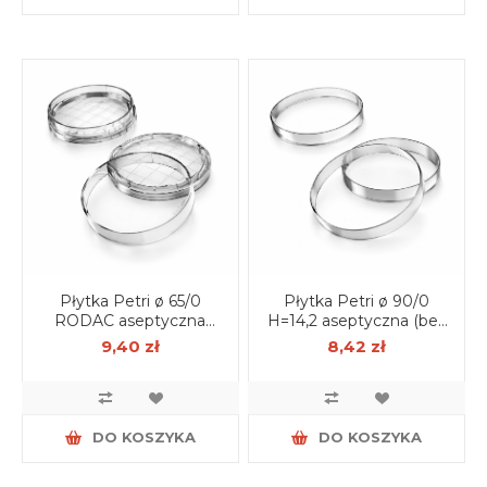
Płytka Petri ø 65/0
Płytka Petri ø 90/0
RODAC aseptyczna
H=14,2 aseptyczna (bez
(bez wentylacji) op. 18
wentylacji) op. 25 szt.
9,40 zł
8,42 zł
szt.
DO KOSZYKA
DO KOSZYKA