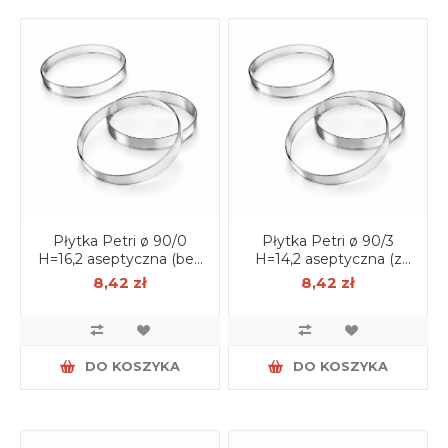
Płytka Petri ø 90/0
Płytka Petri ø 90/3
H=16,2 aseptyczna (bez
H=14,2 aseptyczna (z
wentylacji) op. 25 szt.
wentylacją) op. 25 szt.
8,42 zł
8,42 zł
DO KOSZYKA
DO KOSZYKA