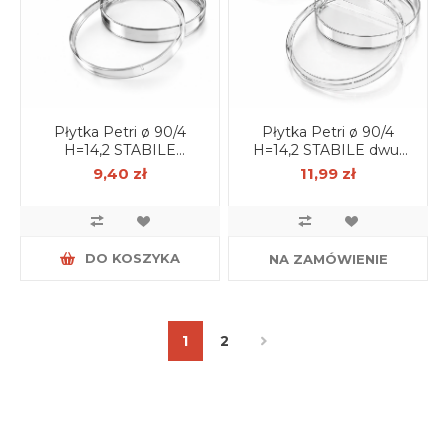
Płytka Petri ø 90/4
Płytka Petri ø 90/4
H=14,2 STABILE
H=14,2 STABILE dwu-
aseptyczna (z
komorowa, aseptyczna
9,40 zł
11,99 zł
wentylacją) op. 25 szt.
(z wentylacją) op. 25 szt.
DO KOSZYKA
NA ZAMÓWIENIE
1
2