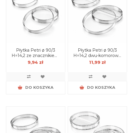
Płytka Petri ø 90/3
Płytka Petri ø 90/3
H=14,2 ze znacznikiem,
H=14,2 dwu-komorowa,
aseptyczna (z
aseptyczna (z
9,94 zł
11,99 zł
wentylacją) op. 25 szt.
wentylacją) op. 25 szt.
DO KOSZYKA
DO KOSZYKA