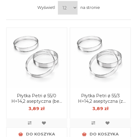
Wyświetl
na stronie
Płytka Petri ø 55/0
Płytka Petri ø 55/3
H=14,2 aseptyczna (bez
H=14,2 aseptyczna (z
wentylacji) op. 15 szt.
wentylacją) op. 15 szt.
3,89 zł
3,89 zł
DO KOSZYKA
DO KOSZYKA