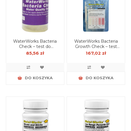
WaterWorks Bacteria
WaterWorks Bacteria
Check – test do
Growth Check – test
wykrywania bakterii
wzrostu bakterii (30
85,56 zł
167,02 zł
grupy coli w wodzie
szt.)
DO KOSZYKA
DO KOSZYKA