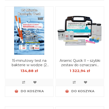
15-minutowy test na
Arsenic Quick II – szybki
bakterie w wodzie (2
zestaw do oznaczania
szt.)
arsenu w wodzie
134,88 zł
1 322,94 zł
DO KOSZYKA
DO KOSZYKA