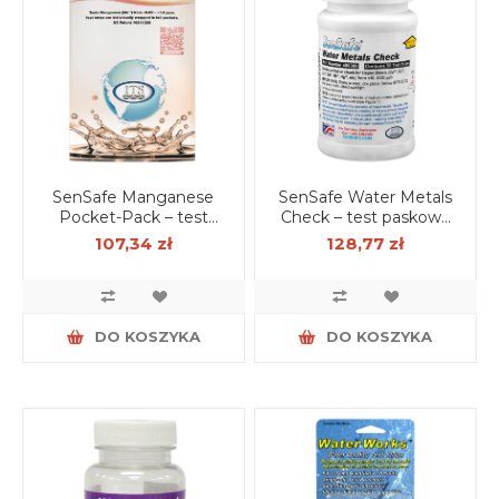
SenSafe Manganese
SenSafe Water Metals
Pocket-Pack – test
Check – test paskowy
paskowy do oznaczania
do wykrywania metali
107,34 zł
128,77 zł
manganu w wodzie (12
ciężkich w wodzie (50
szt.)
szt.)
DO KOSZYKA
DO KOSZYKA