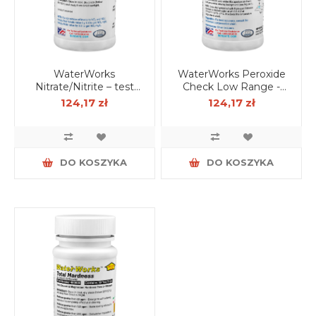
WaterWorks
WaterWorks Peroxide
Nitrate/Nitrite – test
Check Low Range -
paskowy do oznaczania
test do pomiaru
124,17 zł
124,17 zł
azotanów i azotynów w
nadtlenku wodoru (50
wodzie (50 szt.)
szt.)
DO KOSZYKA
DO KOSZYKA