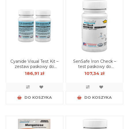
Cyanide Visual Test Kit –
SenSafe Iron Check –
zestaw paskowy do
test paskowy do
pomiaru cyjanków w
oznaczania żelaza w
186,91 zł
107,34 zł
wodzie (50 szt.)
wodzie (25 szt.)
DO KOSZYKA
DO KOSZYKA