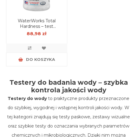
WaterWorks Total
Hardness – test
paskowy do oznaczania
88,98 zł
twardości ogólnej wody
(50 szt.)
DO KOSZYKA
Testery do badania wody – szybka
kontrola jakości wody
Testery do wody
to praktyczne produkty przeznaczone
do szybkiej, wygodnej i wstępnej kontroli jakości wody. W
tej kategorii znajdują się testy paskowe, zestawy wizualne
oraz szybkie testy do oznaczania wybranych parametrów
chemicznych i mikrobiologicznych. Dzięki nim można