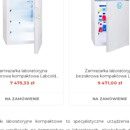
amrażarka laboratoryjna
Zamrażarka laboratory
skrowa kompaktowa Labcold
beziskrowa kompaktowa L
124 l
124 l ATEX
7 475,33 zł
9 471,00 zł
NA ZAMÓWIENIE
NA ZAMÓWIENIE
ki laboratoryjne kompaktowe to specjalistyczne urządze
ów wrażliwych na temperaturę w laboratoriach, placówkach 