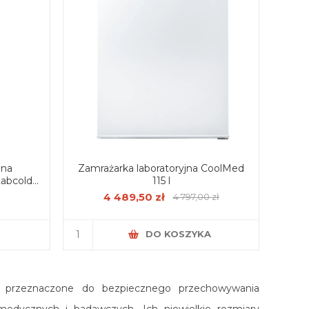
jna
Zamrażarka laboratoryjna CoolMed
abcold
115 l
4 489,50 zł
4 797,00 zł
DO KOSZYKA
nia przeznaczone do bezpiecznego przechowywania
medycznych i badawczych. Ich niewielkie rozmiary