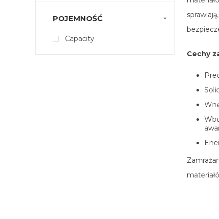
sprawiają
POJEMNOŚĆ
bezpiecz
Capacity
Cechy z
Prec
Soli
Wnę
Wbu
awar
Ener
Zamrażar
materiałó