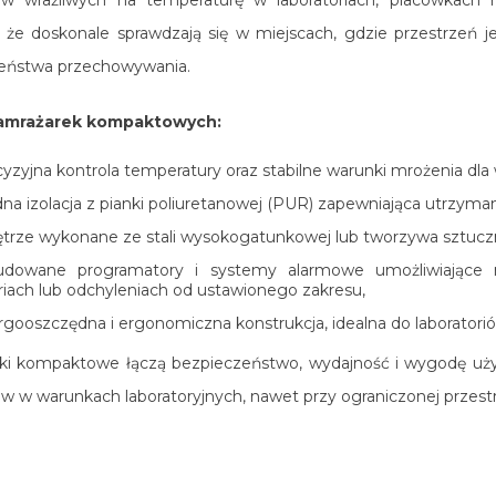
, że doskonale sprawdzają się w miejscach, gdzie przestrzeń je
eństwa przechowywania.
amrażarek kompaktowych:
yzyjna kontrola temperatury oraz stabilne warunki mrożenia dla
dna izolacja z pianki poliuretanowej (PUR) zapewniająca utrzyman
trze wykonane ze stali wysokogatunkowej lub tworzywa sztuc
dowane programatory i systemy alarmowe umożliwiające m
iach lub odchyleniach od ustawionego zakresu,
gooszczędna i ergonomiczna konstrukcja, idealna do laboratorió
ki kompaktowe łączą bezpieczeństwo, wydajność i wygodę uż
w w warunkach laboratoryjnych, nawet przy ograniczonej przestr