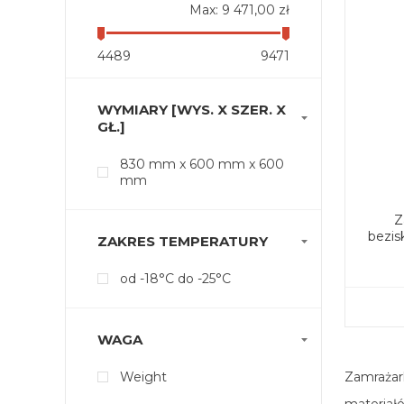
Max:
9 471,00 zł
4489
9471
WYMIARY [WYS. X SZER. X
GŁ.]
830 mm x 600 mm x 600
mm
Z
bezi
ZAKRES TEMPERATURY
od -18°C do -25°C
WAGA
Zamrażar
Weight
materiał