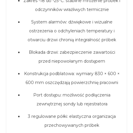
Zakres -18 do -25°C: stabilne mrożenie próbek i
odczynników wrażliwych termicznie
System alarmów: dźwiękowe i wizualne
ostrzeżenia o odchyleniach temperatury i
otwarciu drzwi chronią integralność próbek
Blokada drzwi: zabezpieczenie zawartości
przed niepowołanym dostępem
Konstrukcja podblatowa: wymiary 830 × 600 ×
600 mm oszczędzają powierzchnię pracowni
Port dostępu: możliwość podłączenia
zewnętrznej sondy lub rejestratora
3 regulowane półki: elastyczna organizacja
przechowywanych próbek