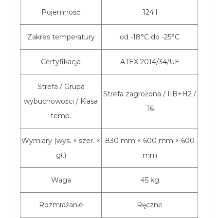
Pojemność
124 l
Zakres temperatury
od -18°C do -25°C
Certyfikacja
ATEX 2014/34/UE
Strefa / Grupa
Strefa zagrożona / IIB+H2 /
wybuchowości / Klasa
T6
temp.
Wymiary (wys. × szer. ×
830 mm × 600 mm × 600
gł.)
mm
Waga
45 kg
Rozmrażanie
Ręczne