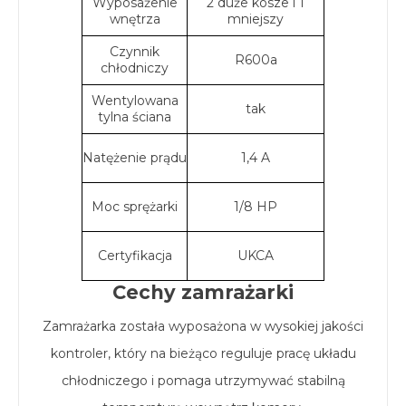
Wyposażenie
2 duże kosze i 1
wnętrza
mniejszy
Czynnik
R600a
chłodniczy
Wentylowana
tak
tylna ściana
Natężenie prądu
1,4 A
Moc sprężarki
1/8 HP
Certyfikacja
UKCA
Cechy zamrażarki
Zamrażarka została wyposażona w wysokiej jakości
kontroler, który na bieżąco reguluje pracę układu
chłodniczego i pomaga utrzymywać stabilną