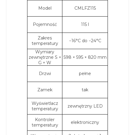
Model
CMLFZ115
Pojemność
115 l
Zakres
−16°C do −24°C
temperatury
Wymiary
zewnętrzne S ×
598 × 595 × 820 mm
G × W
Drzwi
pełne
Zamek
tak
Wyświetlacz
zewnętrzny LED
temperatury
Kontroler
elektroniczny
temperatury