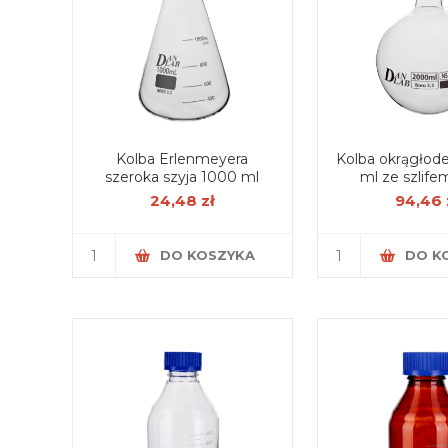
Kolba Erlenmeyera
Kolba okrągłod
szeroka szyja 1000 ml
ml ze szlife
24,48 zł
94,46 
DO KOSZYKA
DO K