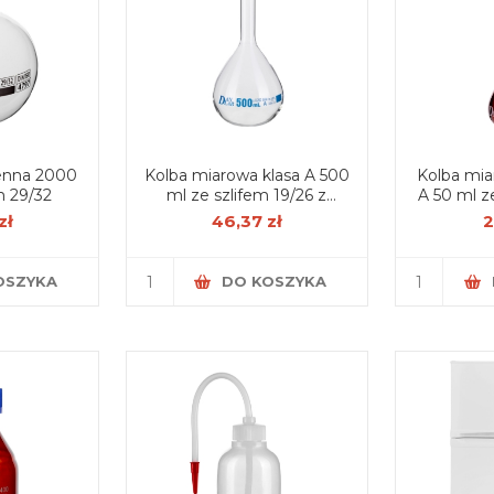
enna 2000
Kolba miarowa klasa A 500
Kolba mia
m 29/32
ml ze szlifem 19/26 z
A 50 ml ze szlifem 14/23 z
korkiem PP, certyfikat serii
korkiem PP
zł
46,37 zł
2
OSZYKA
DO KOSZYKA