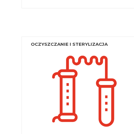
OCZYSZCZANIE I STERYLIZACJA
Autoklawy
Systemy oczyszczania wody
Woda demineralizowana
Lampy bakteriobójcze