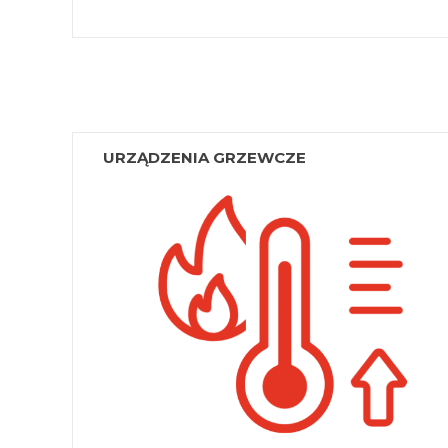
URZĄDZENIA GRZEWCZE
Palniki gazowe
Suszarki laboratoryjne
Cieplarki laboratoryjne