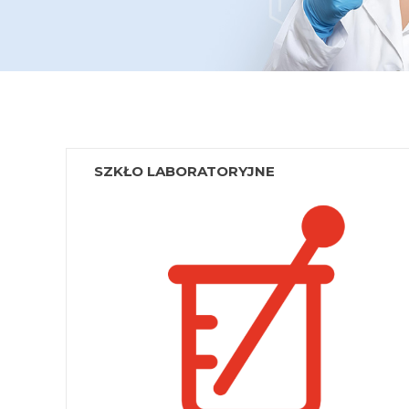
SZKŁO LABORATORYJNE
Kolby
Zlewki
Cylindry
Naczynia laboratoryjne