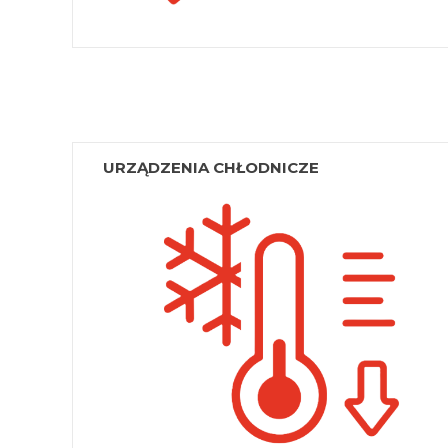
URZĄDZENIA CHŁODNICZE
Chłodziarki farmaceutyczne
Chłodziarki laboratoryjne
Zamrażarki laboratoryjne
Lodówki przenośne
Zobacz wszystko