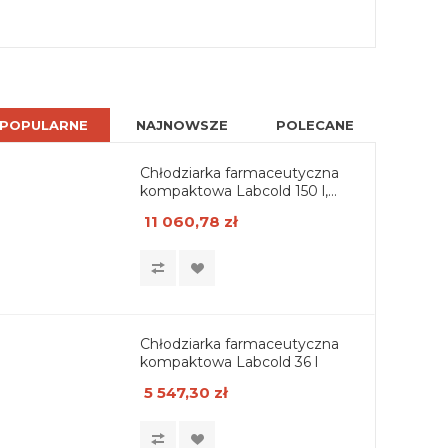
POPULARNE
NAJNOWSZE
POLECANE
Chłodziarka farmaceutyczna
kompaktowa Labcold 150 l,
drzwi przeszklone
11 060,78 zł
Chłodziarka farmaceutyczna
kompaktowa Labcold 36 l
5 547,30 zł