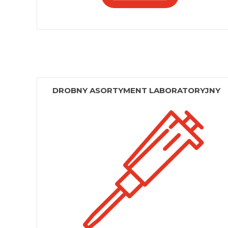
DROBNY ASORTYMENT LABORATORYJNY
Lejki
Pipety i akcesoria do pipet
Mieszadełka
Pozostałe Wyposażenie
Laboratoryjne