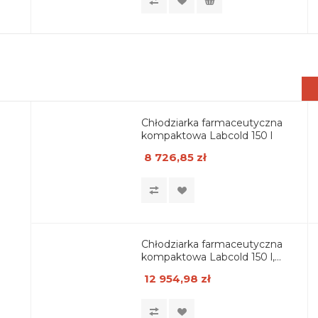
Chłodziarka farmaceutyczna
kompaktowa Labcold 150 l
8 726,85 zł
Chłodziarka farmaceutyczna
kompaktowa Labcold 150 l,
drzwi przeszklone, zamek
12 954,98 zł
Diglock