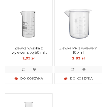
Zlewka wysoka z
Zlewka PP z wylewem
wylewem, poj.50 ml,
100 ml
borokrzem
2,95 zł
2,83 zł
DO KOSZYKA
DO KOSZYKA