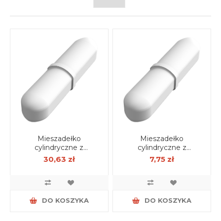
Mieszadełko
Mieszadełko
cylindryczne z
cylindryczne z
pierścieniem 10mm X
pierścieniem 6mm X
30,63 zł
7,75 zł
60mm
25mm
DO KOSZYKA
DO KOSZYKA