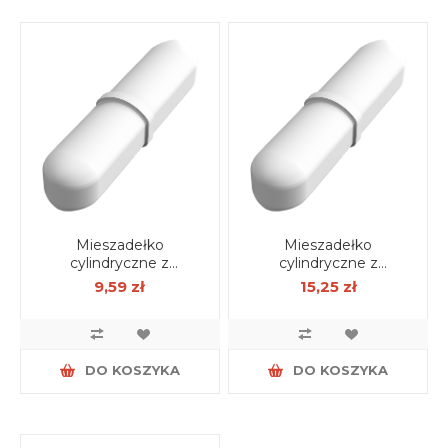
Mieszadełko
Mieszadełko
cylindryczne z
cylindryczne z
pierścieniem 6mm X
pierścieniem 8mm X
9,59 zł
15,25 zł
30mm
40mm
DO KOSZYKA
DO KOSZYKA