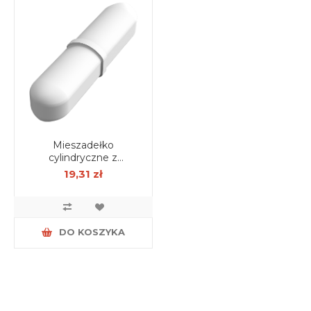
Mieszadełko
cylindryczne z
pierścieniem 8mm X
19,31 zł
50mm
DO KOSZYKA